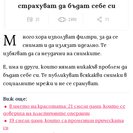
страхуват да бъдат себе си
21
2490
11
М
ного хора използват филтри, за да се
снимат и да излязат идеално. Те
избягват да са неудачни на снимките.
Е, има и други, които нямат никакъв проблем да
бъдат себе си. Те публикуват всякакви снимки в
социалните мрежи и не се срамуват.
Виж още:
В името на красотата: 21 смели дами, които се
довериха на пластичните операции
19 смели дами, които са променили прическата
си