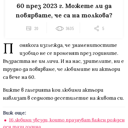
60 през 2023 г. Можете ли да
повярвате, че са на толкова?
20
3635
5
П
онякога изглежда, че знаменитостите
изобщо не се променят през годините.
Възрастта не им личи. И на нас, зрителите, ни е
трудно да повярваме, че любимите ни актьори
са вече на 60.
Вижте в галерията кои любими актьори
навлизат в седмото десетилетие на живота си.
Виж още:
16 любими звезди, които празнуват важен рожден
ден тази година