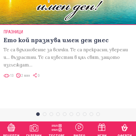
ПРАЗНИЦИ
Ето кой празнува имен ден днес
Те са вдъхновение за всички. Те са прекрасни, уверени
и... възрастни. Те са известни в цял свят, защото
изглеждат…
13
2 мин
0