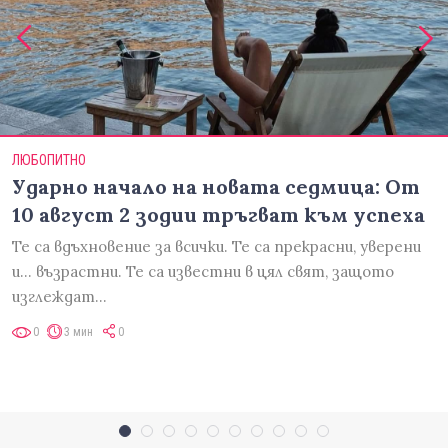
ЛЮБОПИТНО
Ударно начало на новата седмица: От
10 август 2 зодии тръгват към успеха
Те са вдъхновение за всички. Те са прекрасни, уверени
и... възрастни. Те са известни в цял свят, защото
изглеждат…
0
3 мин
0