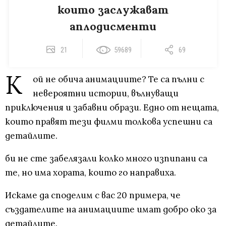
които заслужават
аплодисменти
21
59689
69
К
ой не обича анимациите? Те са пълни с
невероятни истории, вълнуващи
приключения и забавни образи. Едно от нещата,
които правят тези филми толкова успешни са
детайлите.
би не сте забелязали колко много изпипани са
те, но има хората, които го направиха.
Искаме да споделим с вас 20 примера, че
създателите на анимациите имат добро око за
детайлите.