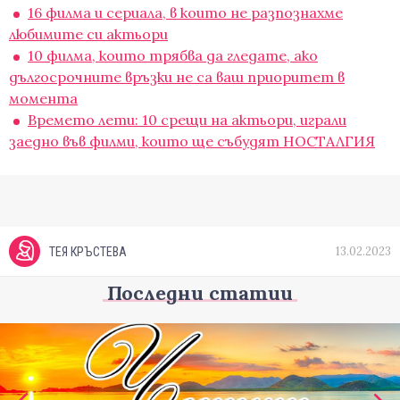
16 филма и сериала, в които не разпознахме
любимите си актьори
10 филмa, които трябва да гледате, ако
дългосрочните връзки не са ваш приоритет в
момента
Времето лети: 10 срещи на актьори, играли
заедно във филми, които ще събудят НОСТАЛГИЯ
13.02.2023
ТЕЯ КРЪСТЕВА
Последни статии