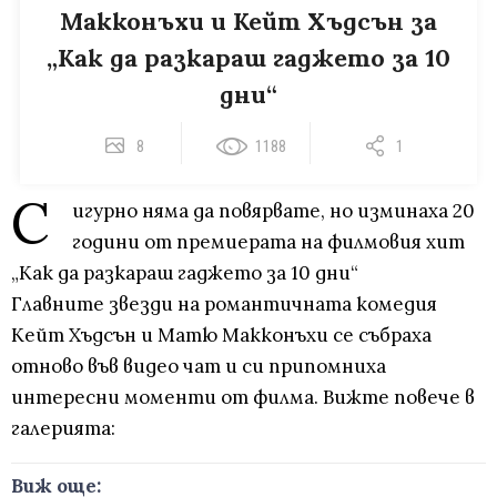
Макконъхи и Кейт Хъдсън за
„Как да разкараш гаджето за 10
дни“
8
1188
1
С
игурно няма да повярвате, но изминаха 20
години от премиерата на филмовия хит
„Как да разкараш гаджето за 10 дни“
Главните звезди на романтичната комедия
Кейт Хъдсън и Матю Макконъхи се събраха
отново във видео чат и си припомниха
интересни моменти от филма. Вижте повече в
галерията:
Виж още: