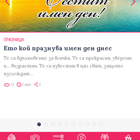
ПРАЗНИЦИ
Ето кой празнува имен ден днес
Те са вдъхновение за всички. Те са прекрасни, уверени
и... възрастни. Те са известни в цял свят, защото
изглеждат…
13
2 мин
0