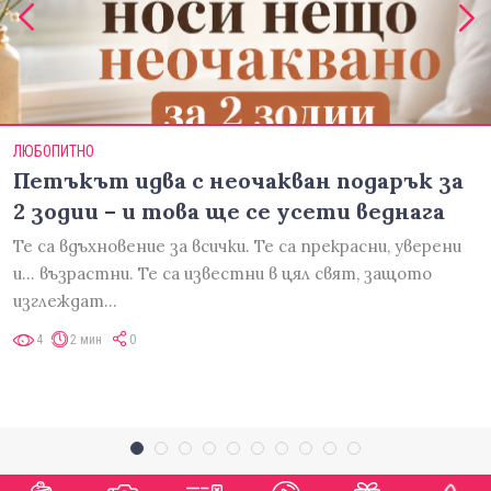
ЛЮБОПИТНО
Петъкът идва с неочакван подарък за
2 зодии – и това ще се усети веднага
Те са вдъхновение за всички. Те са прекрасни, уверени
и... възрастни. Те са известни в цял свят, защото
изглеждат…
4
2 мин
0