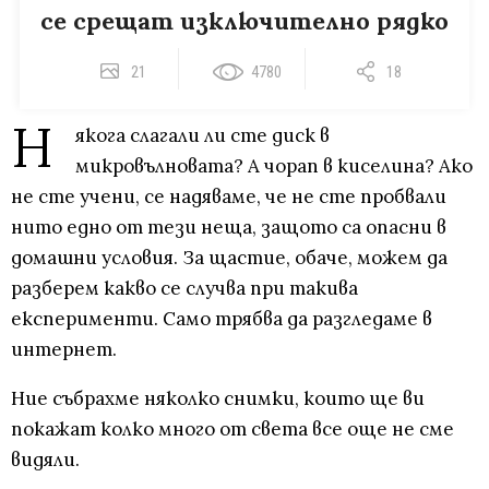
се срещат изключително рядко
21
4780
18
Н
якога слагали ли сте диск в
микровълновата? А чорап в киселина? Ако
не сте учени, се надяваме, че не сте пробвали
нито едно от тези неща, защото са опасни в
домашни условия. За щастие, обаче, можем да
разберем какво се случва при такива
експерименти. Само трябва да разгледаме в
интернет.
Ние събрахме няколко снимки, които ще ви
покажат колко много от света все още не сме
видяли.