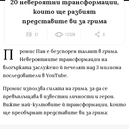
20 невероятни трансформации,
които ще разбият
представите ви за грима
21
12528
0
П
ромис Пан е безспорен талант в грима.
Невероятните трансформации на
влогърката заслужено й печелят над 3 милиона
последователи в YouTube.
Промис използва силата на грима, за да се
превъплъщава в известни личности и герои.
Вижте най-култовите й трансформации, които
ще преобърнат представите ви за грима: