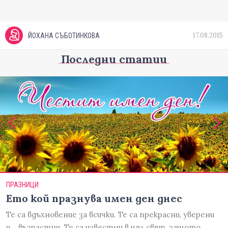
17.08.2015
ЙОХАНА СЪБОТИНКОВА
Последни статии
ПРАЗНИЦИ
Ето кой празнува имен ден днес
Те са вдъхновение за всички. Те са прекрасни, уверени
и... възрастни. Те са известни в цял свят, защото