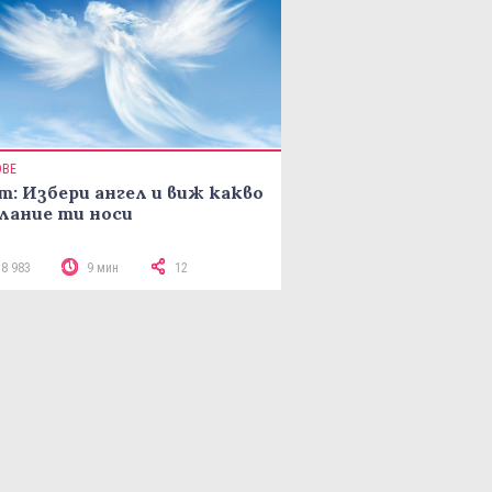
ОВЕ
т: Избери ангел и виж какво
лание ти носи
18 983
9 мин
12