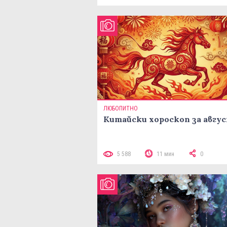
ЛЮБОПИТНО
Китайски хороскоп за авгу
5 588
11 мин
0