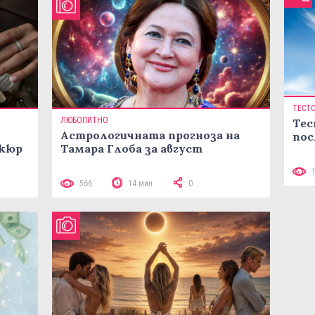
ТЕСТ
ЛЮБОПИТНО
Тес
Астрологичната прогноза на
пос
икюр
Тамара Глоба за август
566
14 мин
0