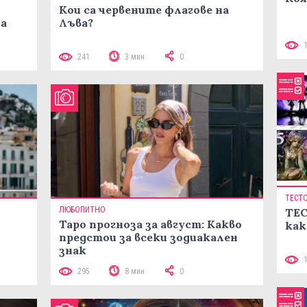
Кои са червените флагове на
ма
Лъва?
241
3 мин
0
ТЕСТ
ЛЮБОПИТНО
ТЕС
Таро прогноза за август: Какво
как
предстои за всеки зодиакален
знак
295
8 мин
0