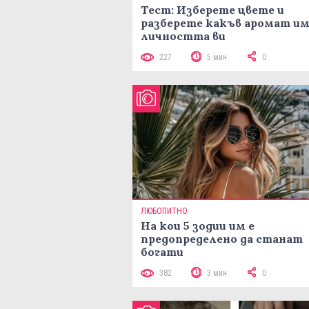
Тест: Изберете цвете и
разберете какъв аромат и
личността ви
227
5 мин
0
ЛЮБОПИТНО
На кои 5 зодии им е
предопределено да станат
богати
382
3 мин
0