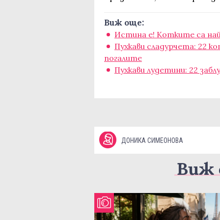
Виж още:
Истина е! Котките са на
Пухкави сладурчета: 22 к
погалите
Пухкави лудетини: 22 заб
ДОНИКА СИМЕОНОВА
Виж 