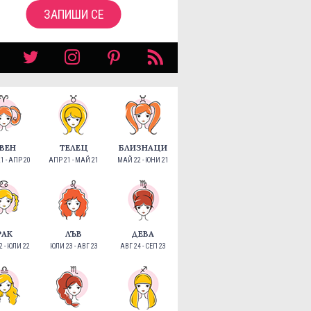
ЗАПИШИ СЕ
ВЕН
ТЕЛЕЦ
БЛИЗНАЦИ
1 - АПР 20
АПР 21 - МАЙ 21
МАЙ 22 - ЮНИ 21
РАК
ЛЪВ
ДЕВА
 - ЮЛИ 22
ЮЛИ 23 - АВГ 23
АВГ 24 - СЕП 23