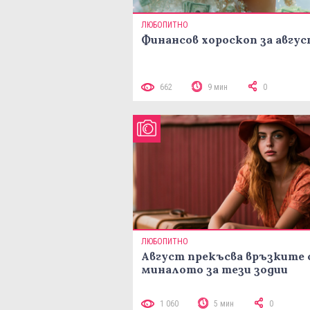
ЛЮБОПИТНО
Финансов хороскоп за авгу
662
9 мин
0
ЛЮБОПИТНО
Август прекъсва връзките 
миналото за тези зодии
1 060
5 мин
0