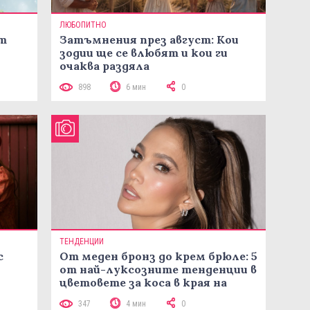
ЛЮБОПИТНО
ст
Затъмнения през август: Кои
зодии ще се влюбят и кои ги
очаква раздяла
898
6 мин
0
ТЕНДЕНЦИИ
с
От меден бронз до крем брюле: 5
от най-луксозните тенденции в
цветовете за коса в края на
лятото
347
4 мин
0