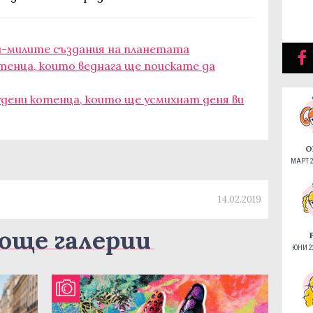
й-милите създания на планетата
отенца, които веднага ще поискате да
лудени котенца, които ще усмихнат деня ви
О
МАРТ 2
14.02.2019
още галерии
ЮНИ 22