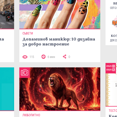
В
СЕП 24
СЪВЕТИ
КО
ма
Допаминов маникюр: 10 дизайна
ДЕК 22
за добро настроение
115
6 мин
0
ТЕСТ
ЛЮБОПИТНО
Коя