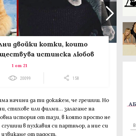
лни двойки котки, които
ъществува истинска любов
1 от 21
20099
158
 има начини да ти докажем, че грешиш. Но
АБ
и, стихове или филми… залагаме на
овна история от тази, в която просто не
 сгушиш в пухкавия си партньор, а ние си
а извикаме от радост.