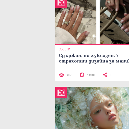
СЪВЕТИ
Сдържан, но луксозен: 7
страхотни дизайна за ман
407
7 мин
0