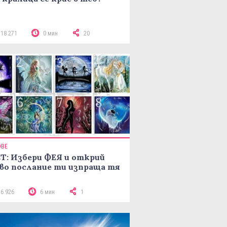
118 271
0 мин
20
ОВЕ
Т: Избери ФЕЯ и открий
во послание ти изпраща тя
16 926
6 мин
1