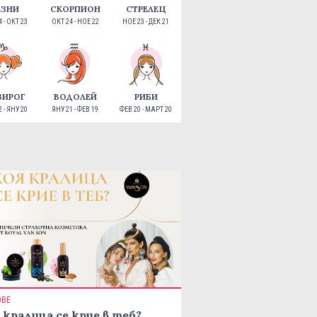
ЕЗНИ
СКОРПИОН
СТРЕЛЕЦ
 - ОКТ 23
ОКТ 24 - НОЕ 22
НОЕ 23 - ДЕК 21
ЗИРОГ
ВОДОЛЕЙ
РИБИ
 - ЯНУ 20
ЯНУ 21 - ФЕВ 19
ФЕВ 20 - МАРТ 20
ОВЕ
 кралица се крие в теб?