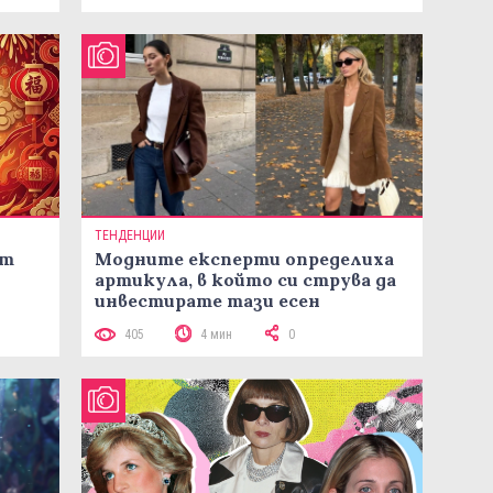
ТЕНДЕНЦИИ
ст
Модните експерти определиха
артикула, в който си струва да
инвестирате тази есен
405
4 мин
0