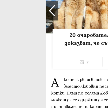
20 очаровате
доказват, че с
21
А
ко не вярваш в това,
вместо любовни песн
котки. Няма по-голяма люб
можеш да се сдържиш да се
признаваме, че ни карат д