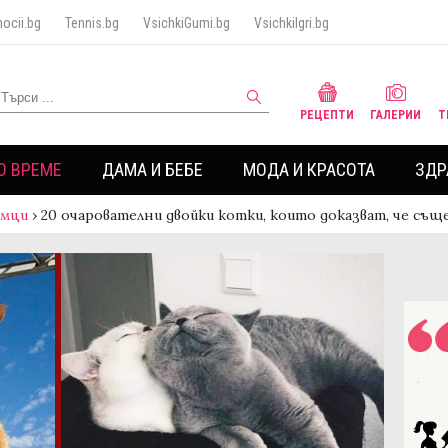
ocii.bg
Tennis.bg
VsichkiGumi.bg
VsichkiIgri.bg
РЕЦЕПТИ
ГАЛЕРИИ
Т
О ВРЕМЕ
ДАМА И БЕБЕ
МОДА И КРАСОТА
ЗДР
имци
›
20 очарователни двойки котки, които доказват, че същ