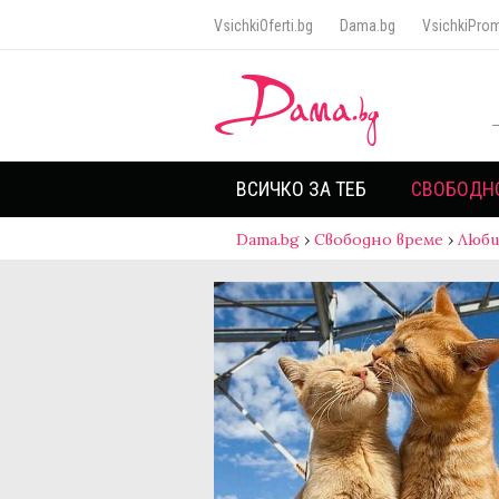
VsichkiOferti.bg
Dama.bg
VsichkiProm
ВСИЧКО ЗА ТЕБ
СВОБОДН
Dama.bg
›
Свободно време
›
Люб