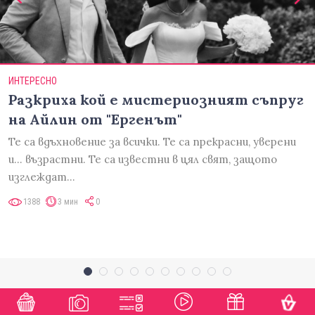
ИНТЕРЕСНО
Разкриха кой е мистериозният съпруг
на Айлин от "Ергенът"
Те са вдъхновение за всички. Те са прекрасни, уверени
и... възрастни. Те са известни в цял свят, защото
изглеждат…
1388
3 мин
0