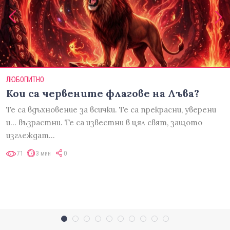
ЛЮБОПИТНО
Кои са червените флагове на Лъва?
Те са вдъхновение за всички. Те са прекрасни, уверени
и... възрастни. Те са известни в цял свят, защото
изглеждат…
71
3 мин
0