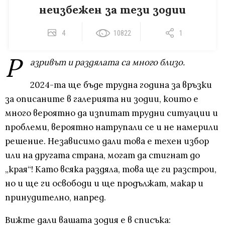
неизбежен за тези зодии
4
10822
1
Р
азривът и раздялата са много близо.
2024-та ще бъде трудна година за връзки
за описаните в галерията ни зодии, които е
много вероятно да изпитат трудни ситуации и
проблеми, вероятно натрупали се и не намерили
решение. Независимо дали това е техен избор
или на другата страна, могат да стигнат до
„края“! Като всяка раздяла, това ще ги разстрои,
но и ще ги освободи и ще продължат, макар и
принудително, напред.
Вижте дали вашата зодия е в списъка: