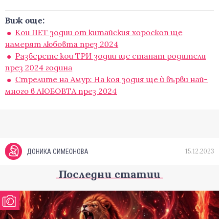
Виж още:
Кои ПЕТ зодии от китайския хороскоп ще
намерят любовта през 2024
Разберете кои ТРИ зодии ще станат родители
през 2024 година
Стрелите на Амур: На коя зодия ще ѝ върви най-
много в ЛЮБОВТА през 2024
15.12.2023
ДОНИКА СИМЕОНОВА
Последни статии