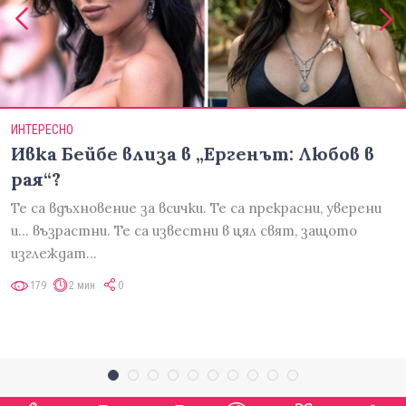
ИНТЕРЕСНО
Ивка Бейбе влиза в „Ергенът: Любов в
рая“?
Те са вдъхновение за всички. Те са прекрасни, уверени
и... възрастни. Те са известни в цял свят, защото
изглеждат…
179
2 мин
0