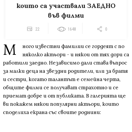
които са участвали ЗАЕДНО
във филми
22
1648
0
М
ного известни фамилии се гордеят с по
няколко актьори - и някои от тях дори са
работили заедно. Независимо дали става въпрос
за малки деца на звездни родители, или за братя
и сестри, когато талантът е семейна черта,
общите филми се получават страхотно и се
приемат добре и от публиката. В галерията ще
ви покажем някои популярни актьори, които
споделиха екрана със своите роднини: