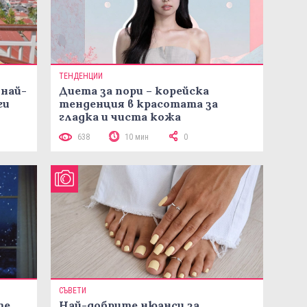
ТЕНДЕНЦИИ
 най-
Диета за пори – корейска
ги
тенденция в красотата за
гладка и чиста кожа
638
10 мин
0
СЪВЕТИ
те
Най-добрите нюанси за