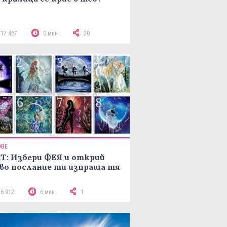
117 467
0 мин
20
ОВЕ
Т: Избери ФЕЯ и открий
во послание ти изпраща тя
16 912
6 мин
1