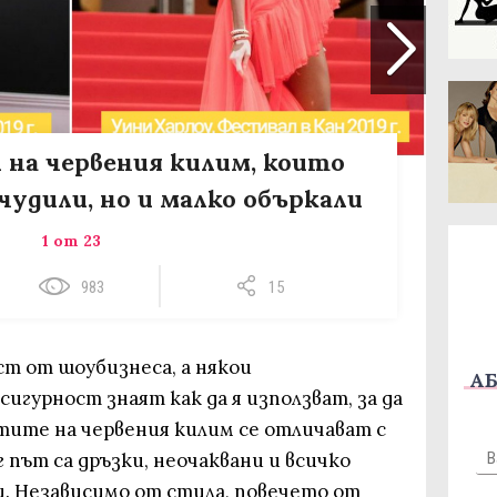
и на червения килим, които
чудили, но и малко объркали
1 от 23
983
15
ст от шоубизнеса, а някои
АБ
игурност знаят как да я използват, за да
тите на червения килим се отличават с
г път са дръзки, неочаквани и всичко
и. Независимо от стила, повечето от