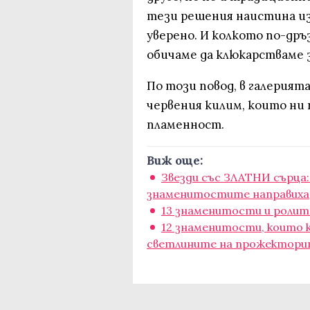
тези решения наистина из
уверено. И колкото по-дръ
обичаме да клюкарстваме з
По този повод, в галерията
червения килим, които ни
пламенност.
Виж още:
Звезди със ЗЛАТНИ сърца
знаменитостите направиха
13 знаменитости и ролите
12 знаменитости, които к
светлините на прожектор