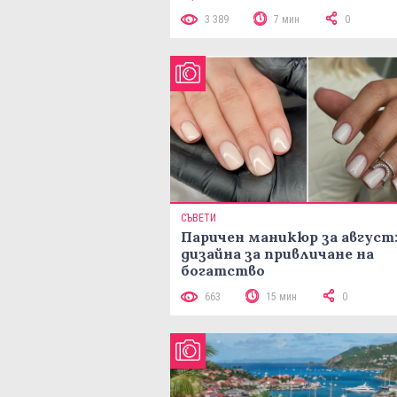
3 389
7 мин
0
СЪВЕТИ
Паричен маникюр за август:
дизайна за привличане на
богатство
663
15 мин
0