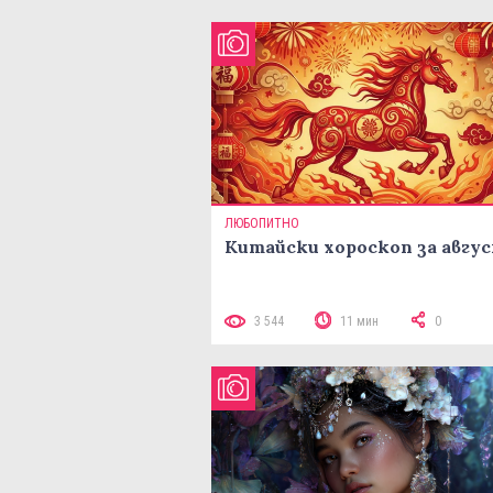
ЛЮБОПИТНО
Китайски хороскоп за авгу
3 544
11 мин
0