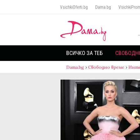
VsichkiOferti.bg
Dama.bg
VsichkiProm
ВСИЧКО ЗА ТЕБ
СВОБОДН
Dama.bg
›
Свободно време
›
Инт