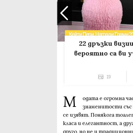
22 дръзки визи
вероятно са ви у
23
М
одата е огромна ча
знаменитости със с
се изявят. Понякога тоале
класа и елегантност, а дру
друго, но не и традиционн