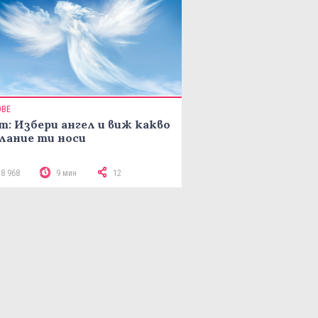
ОВЕ
т: Избери ангел и виж какво
лание ти носи
18 968
9 мин
12