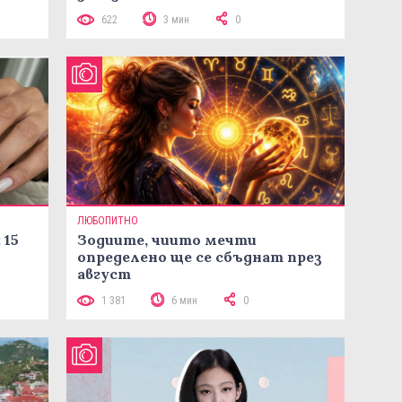
622
3 мин
0
ЛЮБОПИТНО
 15
Зодиите, чиито мечти
определено ще се сбъднат през
август
1 381
6 мин
0