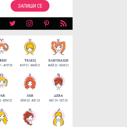
ЗАПИШИ СЕ
ВЕН
ТЕЛЕЦ
БЛИЗНАЦИ
1 - АПР 20
АПР 21 - МАЙ 21
МАЙ 22 - ЮНИ 21
РАК
ЛЪВ
ДЕВА
 - ЮЛИ 22
ЮЛИ 23 - АВГ 23
АВГ 24 - СЕП 23