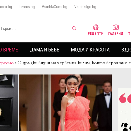
ocii.bg
Tennis.bg
VsichkiGumi.bg
VsichkiIgri.bg
РЕЦЕПТИ
ГАЛЕРИИ
Т
О ВРЕМЕ
ДАМА И БЕБЕ
МОДА И КРАСОТА
ЗДР
ересно
›
22 дръзки визии на червения килим, които вероятно са