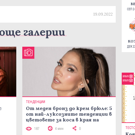
В
СЕП 24
19.09.2022
още галерии
КО
ДЕК 22
ТЕНДЕНЦИИ
с
От меден бронз до крем брюле: 5
от най-луксозните тенденции в
цветовете за коса в края на
лятото
ТЕСТ
187
4 мин
0
Коя