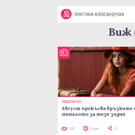
ХРИСТИНА АЛЕКСАНДРОВА
Виж 
ЛЮБОПИТНО
Август прекъсва връзките 
миналото за тези зодии
532
5 мин
0