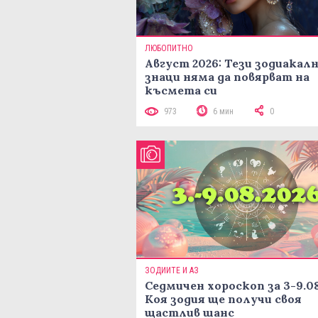
ЛЮБОПИТНО
Август 2026: Тези зодиакал
знаци няма да повярват на
късмета си
973
6 мин
0
ЗОДИИТЕ И АЗ
Седмичен хороскоп за 3-9.08
Коя зодия ще получи своя
щастлив шанс