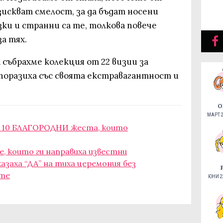
искват смелост, за да бъдат носени
зки и странни са те, толкова повече
а тях.
 събрахме колекция от 22 визии за
 поразиха със своята екстравагантност и
О
МАРТ 2
: 10 БЛАГОРОДНИ жеста, които
, които ги направиха известни
азаха “ДА” на тиха церемония без
ите
ЮНИ 22