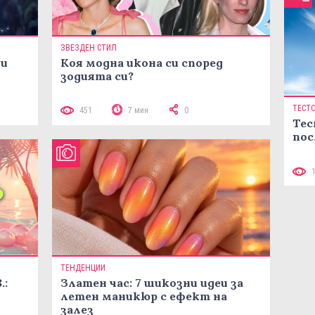
ЗВЕЗДЕН СТИЛ
ни
Коя модна икона си според
зодията си?
ТЕСТ
451
7 мин
0
Тес
пос
ТЕНДЕНЦИИ
.:
Златен час: 7 шикозни идеи за
летен маникюр с ефект на
залез