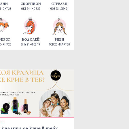
ЕЗНИ
СКОРПИОН
СТРЕЛЕЦ
 - ОКТ 23
ОКТ 24 - НОЕ 22
НОЕ 23 - ДЕК 21
ЗИРОГ
ВОДОЛЕЙ
РИБИ
 - ЯНУ 20
ЯНУ 21 - ФЕВ 19
ФЕВ 20 - МАРТ 20
ОВЕ
 кралица се крие в теб?