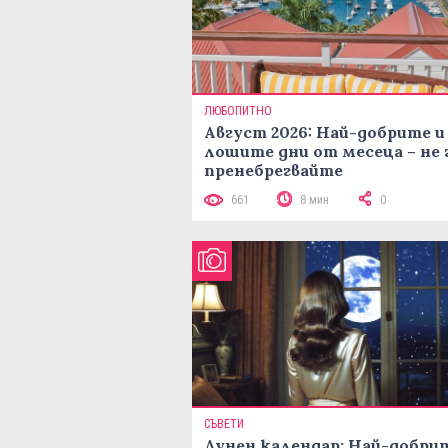
ЛЮБОПИТНО
Август 2026: Най-добрите и
лошите дни от месеца – не 
пренебрегвайте
661
8 мин
0
СЪВЕТИ
Лунен календар: Най-добри