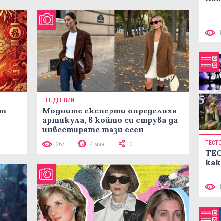
ТЕНДЕНЦИИ
ст
Модните експерти определиха
артикула, в който си струва да
инвестирате тази есен
ТЕСТ
267
4 мин
0
ТЕС
как