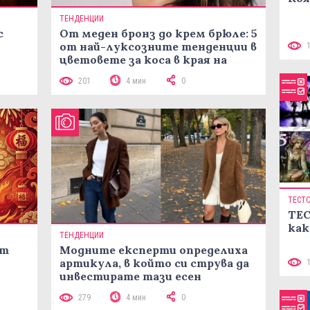
ТЕНДЕНЦИИ
с
От меден бронз до крем брюле: 5
от най-луксозните тенденции в
цветовете за коса в края на
лятото
201
4 мин
0
ТЕСТ
ТЕС
как
ТЕНДЕНЦИИ
ст
Модните експерти определиха
артикула, в който си струва да
инвестирате тази есен
279
4 мин
0