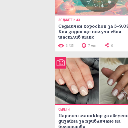
ЗОДИИТЕ И АЗ
Седмичен хороскоп за 3-9.08
Коя зодия ще получи своя
щастлив шанс
3 435
7 мин
0
СЪВЕТИ
Паричен маникюр за август:
дизайна за привличане на
богатство