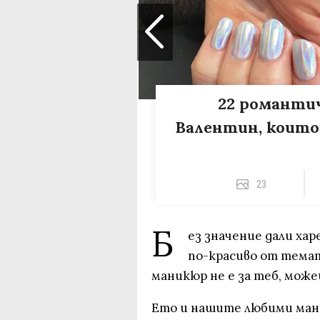
22 романти
Валентин, които
23
Б
ез значение дали ха
по-красиво от темат
маникюр не е за теб, може
Ето и нашите любими ман