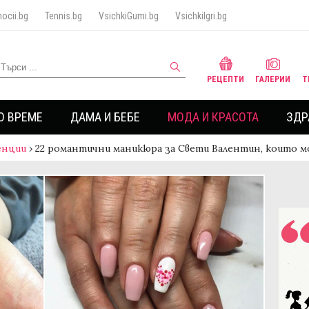
ocii.bg
Tennis.bg
VsichkiGumi.bg
VsichkiIgri.bg
РЕЦЕПТИ
ГАЛЕРИИ
Т
О ВРЕМЕ
ДАМА И БЕБЕ
МОДА И КРАСОТА
ЗДР
енции
›
22 романтични маникюра за Свети Валентин, които 