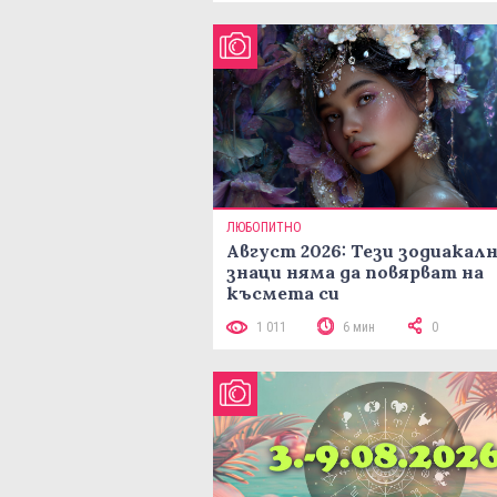
ЛЮБОПИТНО
Август 2026: Тези зодиакал
знаци няма да повярват на
късмета си
1 011
6 мин
0