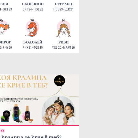
ЕЗНИ
СКОРПИОН
СТРЕЛЕЦ
 - ОКТ 23
ОКТ 24 - НОЕ 22
НОЕ 23 - ДЕК 21
ЗИРОГ
ВОДОЛЕЙ
РИБИ
 - ЯНУ 20
ЯНУ 21 - ФЕВ 19
ФЕВ 20 - МАРТ 20
ОВЕ
 кралица се крие в теб?