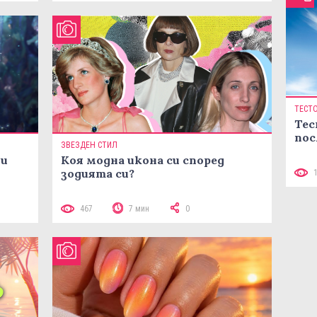
ТЕСТ
Тес
пос
ЗВЕЗДЕН СТИЛ
ни
Коя модна икона си според
зодията си?
467
7 мин
0