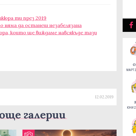
икюра ти през 2019
ито няма да останеш незабелязана
юра, които ще виждаме навсякъде тази
О
МАРТ 2
12.02.2019
ЮНИ 22
още галерии