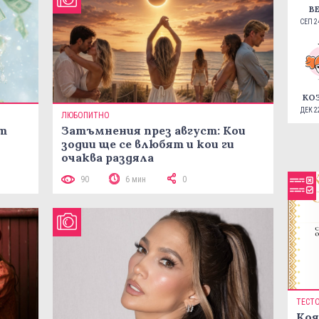
В
СЕП 24
КО
ДЕК 22
ЛЮБОПИТНО
ст
Затъмнения през август: Кои
зодии ще се влюбят и кои ги
очаква раздяла
90
6 мин
0
ТЕСТ
Коя