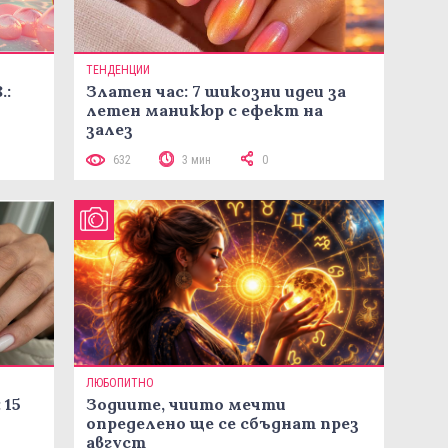
ТЕНДЕНЦИИ
.:
Златен час: 7 шикозни идеи за
летен маникюр с ефект на
залез
632
3 мин
0
ЛЮБОПИТНО
 15
Зодиите, чиито мечти
определено ще се сбъднат през
август