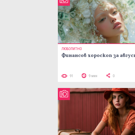
ЛЮБОПИТНО
Финансов хороскоп за авгу
91
9 мин
0