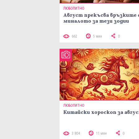
ЛЮБОПИТНО
Август прекъсва връзките 
миналото за тези зодии
662
5 мин
0
ЛЮБОПИТНО
Китайски хороскоп за авгу
3 804
11 мин
0