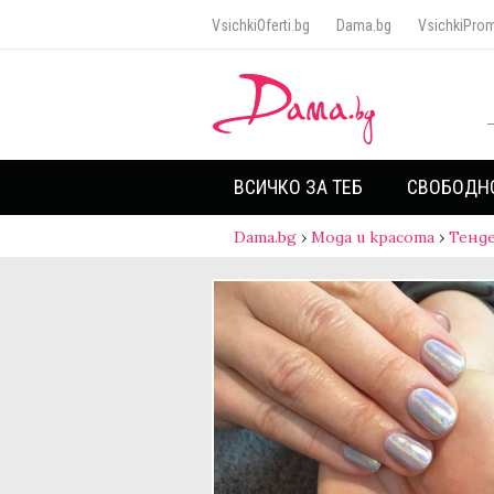
VsichkiOferti.bg
Dama.bg
VsichkiProm
ВСИЧКО ЗА ТЕБ
СВОБОДН
Dama.bg
›
Мода и красота
›
Тенд