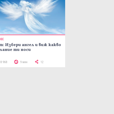
ОВЕ
т: Избери ангел и виж какво
лание ти носи
18 968
9 мин
12