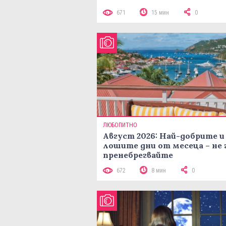
671
15 мин
0
ЛЮБОПИТНО
Август 2026: Най-добрите и
лошите дни от месеца – не 
пренебрегвайте
672
8 мин
0