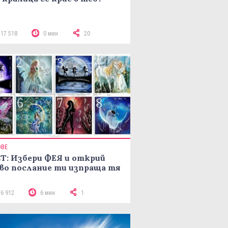
117 518
0 мин
20
ОВЕ
Т: Избери ФЕЯ и открий
во послание ти изпраща тя
16 912
6 мин
1