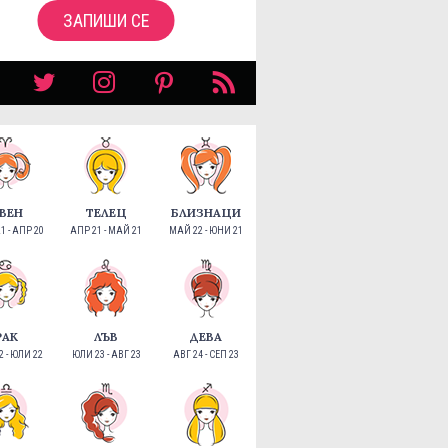
ЗАПИШИ СЕ
ВЕН
ТЕЛЕЦ
БЛИЗНАЦИ
1 - АПР 20
АПР 21 - МАЙ 21
МАЙ 22 - ЮНИ 21
РАК
ЛЪВ
ДЕВА
 - ЮЛИ 22
ЮЛИ 23 - АВГ 23
АВГ 24 - СЕП 23