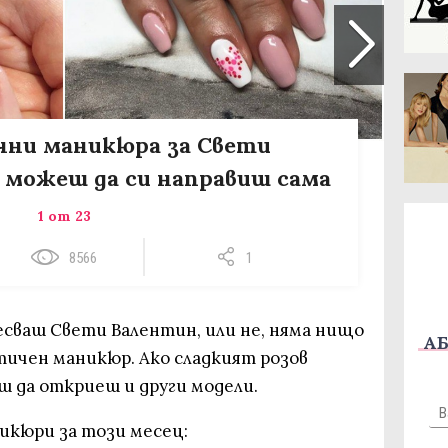
чни маникюра за Свети
 можеш да си направиш сама
1 от 23
8566
1
ресваш Свети Валентин, или не, няма нищо
АБ
ичен маникюр. Ако сладкият розов
ш да откриеш и други модели.
икюри за този месец: