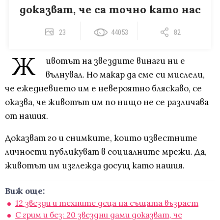
доказват, че са точно като нас
23
44053
82
Ж
ивотът на звездите винаги ни е
вълнувал. Но макар да сме си мислели,
че ежедневието им е невероятно бляскаво, се
оказва, че животът им по нищо не се различава
от нашия.
Доказват го и снимките, които известните
личности публикуват в социалните мрежи. Да,
животът им изглежда досущ като нашия.
Виж още:
12 звезди и техните деца на същата възраст
С грим и без: 20 звездни дами доказват, че