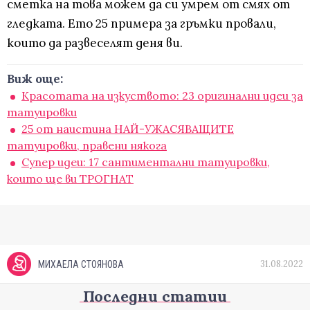
сметка на това можем да си умрем от смях от
гледката. Ето 25 примера за гръмки провали,
които да развеселят деня ви.
Виж още:
Красотата на изкуството: 23 оригинални идеи за
татуировки
25 от наистина НАЙ-УЖАСЯВАЩИТЕ
татуировки, правени някога
Супер идеи: 17 сантиментални татуировки,
които ще ви ТРОГНАТ
31.08.2022
МИХАЕЛА СТОЯНОВА
Последни статии