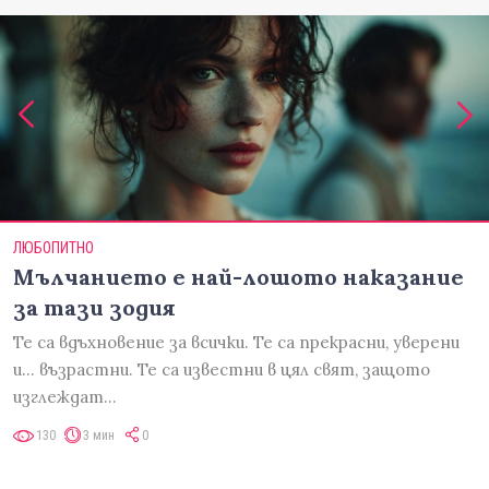
ЛЮБОПИТНО
Мълчанието е най-лошото наказание
за тази зодия
Те са вдъхновение за всички. Те са прекрасни, уверени
и... възрастни. Те са известни в цял свят, защото
изглеждат…
130
3 мин
0