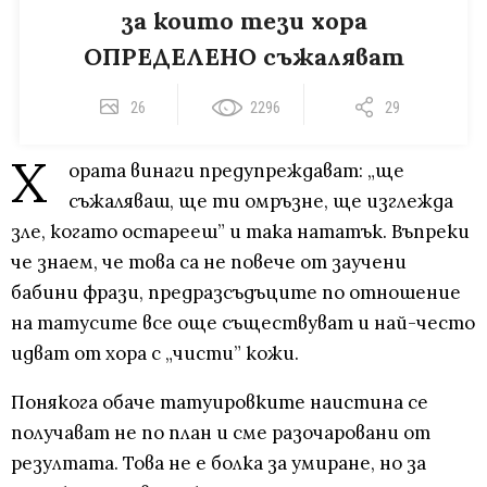
за които тези хора
ОПРЕДЕЛЕНО съжаляват
26
2296
29
Х
ората винаги предупреждават: „ще
съжаляваш, ще ти омръзне, ще изглежда
зле, когато остарееш” и така нататък. Въпреки
че знаем, че това са не повече от заучени
бабини фрази, предразсъдъците по отношение
на татусите все още съществуват и най-често
идват от хора с „чисти” кожи.
Понякога обаче татуировките наистина се
получават не по план и сме разочаровани от
резултата. Това не е болка за умиране, но за