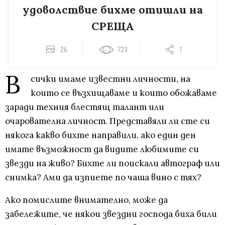
удоволствие бихме отишли на
СРЕЩА
26
723
1
В
сички имаме известни личности, на
които се възхищаваме и които обожаваме
заради техния блестящ талант или
очарователна личност. Представяли ли сте си
някога какво бихте направили, ако един ден
имате възможност да видите любимите си
звезди на живо? Бихте ли поискали автограф или
снимка? Ами да изпиете по чаша вино с тях?
Ако помислите внимателно, може да
забележите, че някои звездни господа биха били