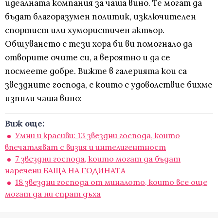
идеалната компания за чаша вино. Те могат да
бъдат благоразумен политик, изключителен
спортист или хумористичен актьор.
Общуването с тези хора би ви помогнало да
отворите очите си, а вероятно и да се
посмеете добре. Вижте в галерията кои са
звездните господа, с които с удоволствие бихме
изпили чаша вино:
Виж още:
Умни и красиви: 13 звездни господа, които
впечатляват с визия и интелигентност
7 звездни господа, които могат да бъдат
наречени БАЩА НА ГОДИНАТА
18 звездни господа от миналото, които все още
могат да ни спрат дъха