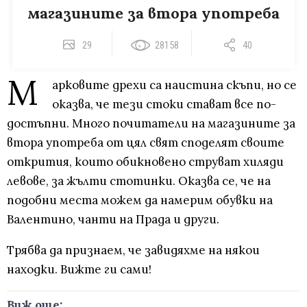
магазините за втора употреба
29
28158
40
М
арковите дрехи са наистина скъпи, но се
оказва, че тези стоки стават все по-
достъпни. Много почитатели на магазините за
втора употреба от цял свят споделят своите
открития, които обикновено струват хиляди
левове, за жълти стотинки. Оказва се, че на
подобни места можем да намерим обувки на
Валентино, чанти на Прада и други.
Трябва да признаем, че завидяхме на някои
находки. Вижте ги сами!
Виж още: