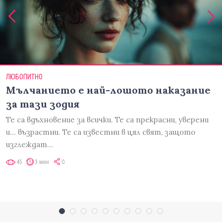
ЛЮБОПИТНО
Мълчанието е най-лошото наказание
за тази зодия
Те са вдъхновение за всички. Те са прекрасни, уверени
и... възрастни. Те са известни в цял свят, защото
изглеждат…
45
3 мин
0