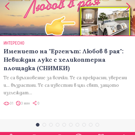
ИНТЕРЕСНО
Имението на "Ергенът: Любов в рая":
Невиждан лукс с хеликоптерна
площадка (СНИМКИ)
Те са вдъхновение за всички. Те са прекрасни, уверени
и... възрастни. Те са известни в цял свят, защото
изглеждат…
31
3 мин
0