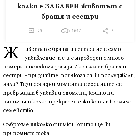
колко е ЗАБАВЕН животът с
братя и сестри
29
1697
6
Ж
ивотът с братя и сестри не е само
забавление, а е и съпроводен с много
номера и понякога досада. Ако имате братя и
сестри - признайте: понякога са ви подлудявали,
нали? Тези досадни моменти с годините се
превръщат в забавни спомени, които ни
напомнят колко прекрасен е животът в голямо
семейство
Събрахме няколко снимки, които ще ви
припомнят това: