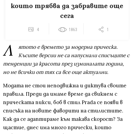
които трябва да забравите още
сега
4
1863
1
Л
ятото е времето за модерна прическа.
Късите версии не са напуснали списъците с
тенденции за красота през изминалата година,
но не всички от тях са все още актуални.
Модата не стои неподвижна и диктува своите
правила. Преди да имаме време да свикнем с
прическата пикси, боб в стил Prada се появи в
списъка на новите фаворити на стилистите.
Как да се адаптираме към такава скорост? За
щастие, днес има много прически, които