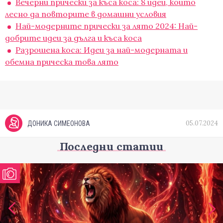
Вечерни прически за къса коса: 8 идеи, които
лесно да повторите в домашни условия
Най-модерните прически за лято 2024: Най-
добрите идеи за дълга и къса коса
Разрошена коса: Идеи за най-модерната и
обемна прическа това лято
05.07.2024
ДОНИКА СИМЕОНОВА
Последни статии