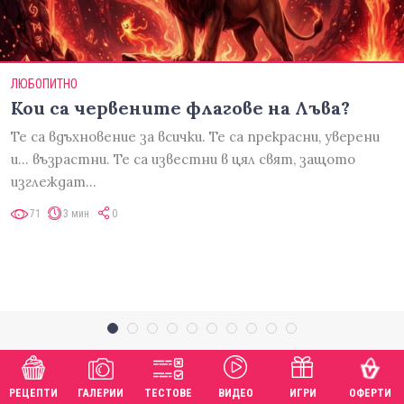
ЛЮБОПИТНО
Кои са червените флагове на Лъва?
Те са вдъхновение за всички. Те са прекрасни, уверени
и... възрастни. Те са известни в цял свят, защото
изглеждат…
71
3 мин
0
РЕЦЕПТИ
ГАЛЕРИИ
ТЕСТОВЕ
ВИДЕО
ИГРИ
ОФЕРТИ