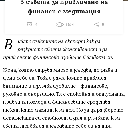
3 съвета за привличане на
финанси с медитация
4
6504
0
В
ижте съветите на експерт как да
разкриете своята женственост и да
привлечете финансово изобилие в живота си.
Жена, която струва много изследва, познава и
цени себе си. Това е дама, която привлича
внимание и излъчва изобилие - финансово,
духовно и енергийно. Тя е спокойна и отпусната,
привлича погледи и финансовите средства
текат като магнит към нея. Но за да разберете
истинската си стойност и да я излъчвате към
света, трябва да изследвате себе си на три