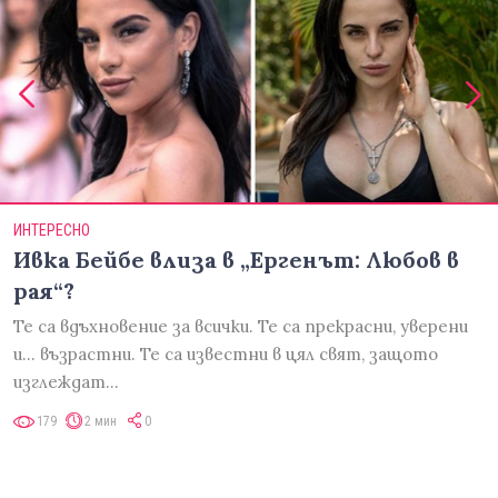
ИНТЕРЕСНО
Ивка Бейбе влиза в „Ергенът: Любов в
рая“?
Те са вдъхновение за всички. Те са прекрасни, уверени
и... възрастни. Те са известни в цял свят, защото
изглеждат…
179
2 мин
0