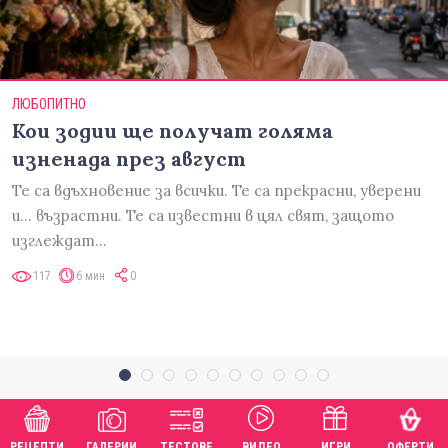
ЛЮБОПИТНО
Кои зодии ще получат голяма
изненада през август
Те са вдъхновение за всички. Те са прекрасни, уверени
и... възрастни. Те са известни в цял свят, защото
изглеждат…
117
6 мин
0
РЕЦЕПТИ
ГАЛЕРИИ
ТЕСТОВЕ
ВИДЕО
ИГРИ
ОФЕРТИ