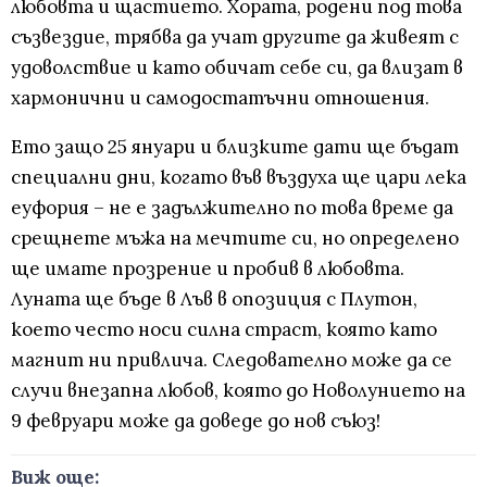
любовта и щастието. Хората, родени под това
съзвездие, трябва да учат другите да живеят с
удоволствие и като обичат себе си, да влизат в
хармонични и самодостатъчни отношения.
Ето защо 25 януари и близките дати ще бъдат
специални дни, когато във въздуха ще цари лека
еуфория – не е задължително по това време да
срещнете мъжа на мечтите си, но определено
ще имате прозрение и пробив в любовта.
Луната ще бъде в Лъв в опозиция с Плутон,
което често носи силна страст, която като
магнит ни привлича. Следователно може да се
случи внезапна любов, която до Новолунието на
9 февруари може да доведе до нов съюз!
Виж още: