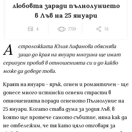
любовта заради пълнолунието
в Лъв на 25 януари
4
7739
10
А
строложката Юлия Лифанова обяснява
защо до края на януари мнозина ще имат
сериозен пробив в отношенията си и до какво
може да доведе това.
Краят на януари - ярък, огнен и романтичен - ще
донесе много истински огнени страсти в
отношенията поради огненото Пълнолуние на
25 януари. Когато става дума за зодия Лъв, в
която ще протече самото събитие, няма как да
не отбележим, че тя като цяло отговаря за