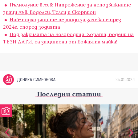
Пълнолуние в Лъв: Напрежение за неподвижните
знаци Лъв, Водолей, Телец и Скорпион
Най-подходящите периоди за зачеване през
2024г. според зодията
Под закрилата на Богородица: Хората, родени на
ТЕЗИ ДАТИ, са защитени от Божията майка!
25.01.2024
ДОНИКА СИМЕОНОВА
Последни статии