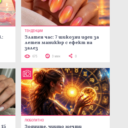
ТЕНДЕНЦИИ
.:
Златен час: 7 шикозни идеи за
летен маникюр с ефект на
залез
675
3 мин
0
ЛЮБОПИТНО
 15
Зодиите, чиито мечти