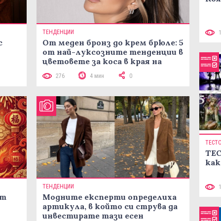
ТЕНДЕНЦИИ
с
От меден бронз до крем брюле: 5
от най-луксозните тенденции в
цветовете за коса в края на
лятото
276
4 мин
0
ТЕСТ
ТЕС
как
ТЕНДЕНЦИИ
ст
Модните експерти определиха
артикула, в който си струва да
инвестирате тази есен