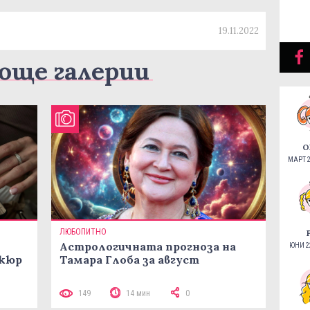
19.11.2022
още галерии
О
МАРТ 2
ЛЮБОПИТНО
Астрологичната прогноза на
ЮНИ 22
икюр
Тамара Глоба за август
149
14 мин
0