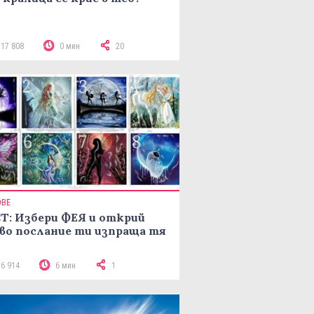
117 808
0 мин
20
ОВЕ
Т: Избери ФЕЯ и открий
во послание ти изпраща тя
16 914
6 мин
1