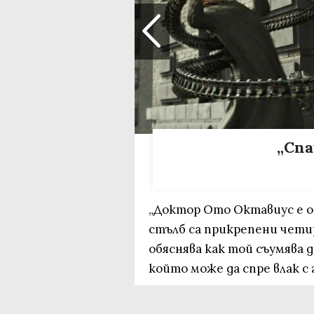
„Спа
„Доктор Ото Октавиус е о
стълб са прикрепени чети
обяснява как той съумява 
който може да спре влак с 