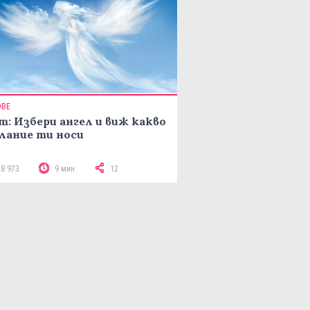
ОВЕ
т: Избери ангел и виж какво
лание ти носи
18 973
9 мин
12