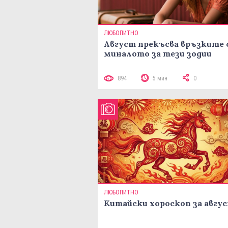
ЛЮБОПИТНО
Август прекъсва връзките 
миналото за тези зодии
894
5 мин
0
ЛЮБОПИТНО
Китайски хороскоп за авгу