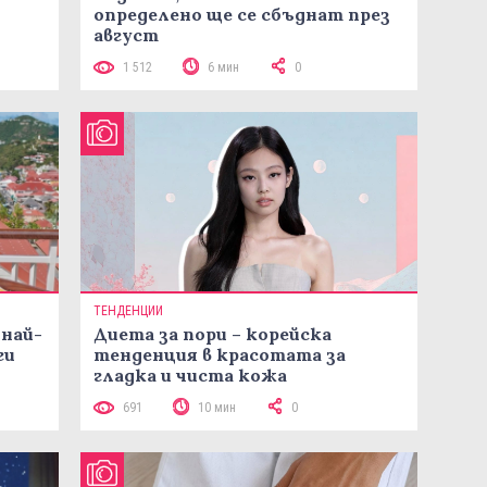
определено ще се сбъднат през
август
1 512
6 мин
0
ТЕНДЕНЦИИ
 най-
Диета за пори – корейска
ги
тенденция в красотата за
гладка и чиста кожа
691
10 мин
0