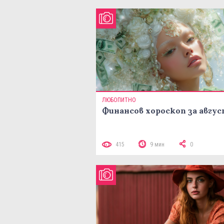
ЛЮБОПИТНО
Финансов хороскоп за авгу
415
9 мин
0