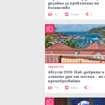
дизайна за привличане на
богатство
721
15 мин
0
ЛЮБОПИТНО
Август 2026: Най-добрите и
лошите дни от месеца – не 
пренебрегвайте
718
8 мин
0