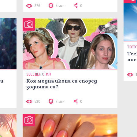
326
4 мин
0
ТЕСТ
Тес
пос
ЗВЕЗДЕН СТИЛ
ни
Коя модна икона си според
зодията си?
520
7 мин
0