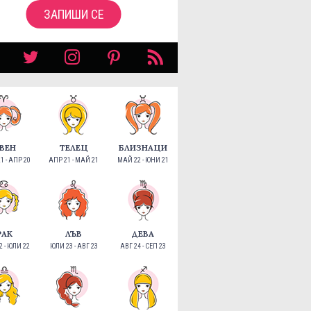
ЗАПИШИ СЕ
ВЕН
ТЕЛЕЦ
БЛИЗНАЦИ
1 - АПР 20
АПР 21 - МАЙ 21
МАЙ 22 - ЮНИ 21
РАК
ЛЪВ
ДЕВА
 - ЮЛИ 22
ЮЛИ 23 - АВГ 23
АВГ 24 - СЕП 23