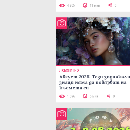
4 805
11 мин
0
ЛЮБОПИТНО
Август 2026: Тези зодиакал
знаци няма да повярват на
късмета си
1 096
6 мин
0