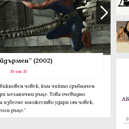
йдърмен” (2002)
31 от 31
бикновен човек, към чийто гръбначен
ри механични ръце. Това очевидно
АБ
да избегне множество удари от човек,
голи ръце.”