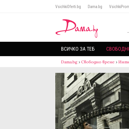
VsichkiOferti.bg
Dama.bg
VsichkiProm
ВСИЧКО ЗА ТЕБ
СВОБОДН
Dama.bg
›
Свободно време
›
Инт