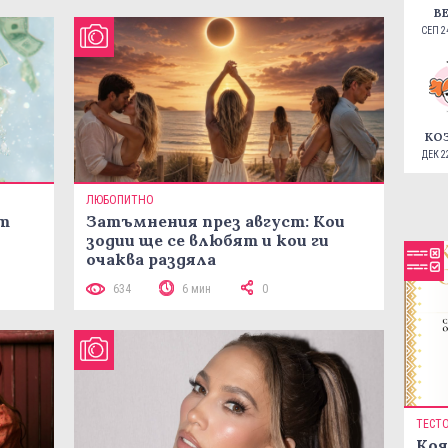
В
СЕП 24
КО
ДЕК 22
ЛЮБОПИТНО
ст
Затъмнения през август: Кои
зодии ще се влюбят и кои ги
очаква раздяла
634
6 мин
0
ТЕСТ
Коя