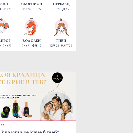
ЕЗНИ
СКОРПИОН
СТРЕЛЕЦ
 - ОКТ 23
ОКТ 24 - НОЕ 22
НОЕ 23 - ДЕК 21
ЗИРОГ
ВОДОЛЕЙ
РИБИ
 - ЯНУ 20
ЯНУ 21 - ФЕВ 19
ФЕВ 20 - МАРТ 20
ОВЕ
 кралица се крие в теб?