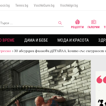
ocii.bg
Tennis.bg
VsichkiGumi.bg
VsichkiIgri.bg
РЕЦЕПТИ
ГАЛЕРИИ
Т
О ВРЕМЕ
ДАМА И БЕБЕ
МОДА И КРАСОТА
ЗДР
ересно
›
30 абсурдни филмови ДЕТАЙЛА, които със сигурност