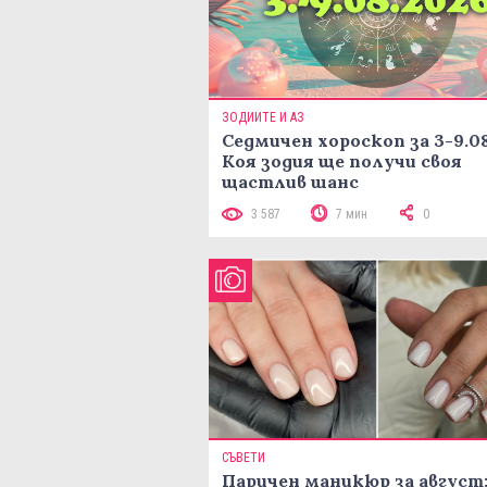
ЗОДИИТЕ И АЗ
Седмичен хороскоп за 3-9.08
Коя зодия ще получи своя
щастлив шанс
3 587
7 мин
0
СЪВЕТИ
Паричен маникюр за август: