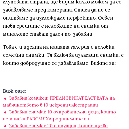
глуповата страна, ще видим колко можем да се
забавляваме пред камерата. Стига да не се
опитваме да изглеждаме перфектно. Освен
това срещите с неловките ни снимки от
миналото стават далеч по-забавни.
Това е и идеята на нашата галерия с неловки
семейни снимки. Тя включва излагащи снимки, с
които добродушно се забавляваме. Вижте ги:
Виж още:
Забавни комикси: ПРЕДИЗВИКАТЕЛСТВАТА на
майчинството в 19 искрени илюстрации
Забавни снимки: 10 очарователни деца, които
истински РАЗСМЯХА родителите си
Забавни снимки: 20 ситуации, които ще ви