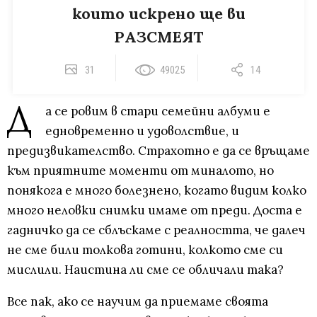
които искрено ще ви
РАЗСМЕЯТ
31
49025
14
Д
а се ровим в стари семейни албуми е
едновременно и удоволствие, и
предизвикателство. Страхотно е да се връщаме
към приятните моменти от миналото, но
понякога е много болезнено, когато видим колко
много неловки снимки имаме от преди. Доста е
гадничко да се сблъскаме с реалността, че далеч
не сме били толкова готини, колкото сме си
мислили. Наистина ли сме се обличали така?
Все пак, ако се научим да приемаме своята