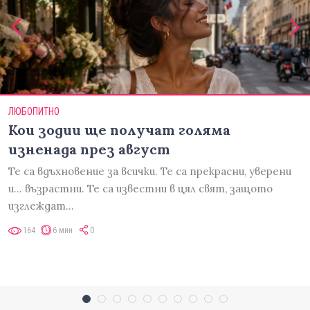
ЛЮБОПИТНО
Кои зодии ще получат голяма
изненада през август
Те са вдъхновение за всички. Те са прекрасни, уверени
и... възрастни. Те са известни в цял свят, защото
изглеждат…
164
6 мин
0