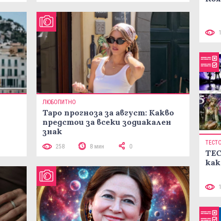
ЛЮБОПИТНО
Таро прогноза за август: Какво
предстои за всеки зодиакален
знак
ТЕСТ
258
8 мин
0
ТЕС
как