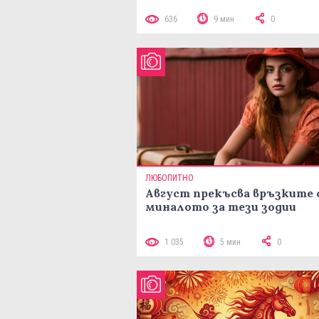
636
9 мин
0
ЛЮБОПИТНО
Август прекъсва връзките 
миналото за тези зодии
1 035
5 мин
0