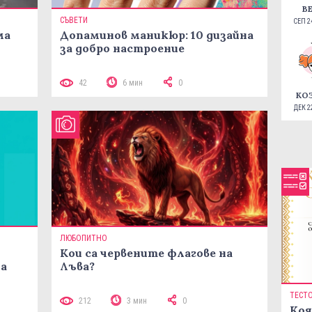
В
СЪВЕТИ
СЕП 24
ма
Допаминов маникюр: 10 дизайна
за добро настроение
42
6 мин
0
КО
ДЕК 22
ЛЮБОПИТНО
Кои са червените флагове на
ма
Лъва?
ТЕСТ
212
3 мин
0
Коя