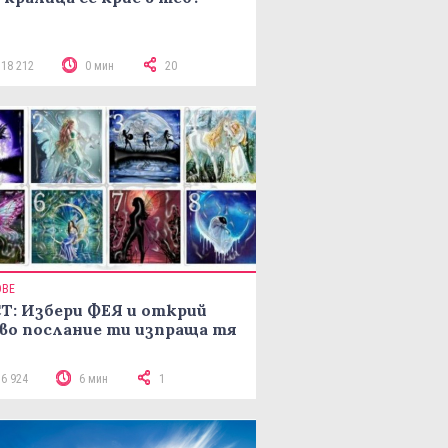
118 212
0 мин
20
ОВЕ
Т: Избери ФЕЯ и открий
во послание ти изпраща тя
16 924
6 мин
1