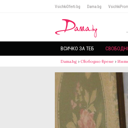
VsichkiOferti.bg
Dama.bg
VsichkiProm
ВСИЧКО ЗА ТЕБ
СВОБОДН
Dama.bg
›
Свободно време
›
Инт