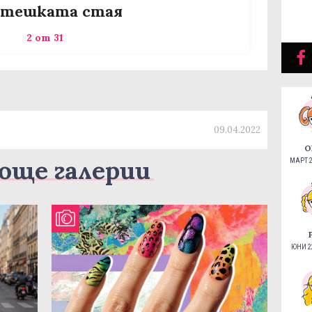
отешката стая
2 от 31
09.04.2022
О
още галерии
МАРТ 2
ЮНИ 22