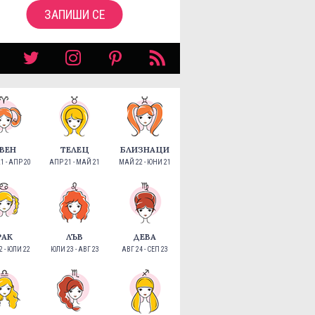
ЗАПИШИ СЕ
ВЕН
ТЕЛЕЦ
БЛИЗНАЦИ
1 - АПР 20
АПР 21 - МАЙ 21
МАЙ 22 - ЮНИ 21
РАК
ЛЪВ
ДЕВА
 - ЮЛИ 22
ЮЛИ 23 - АВГ 23
АВГ 24 - СЕП 23