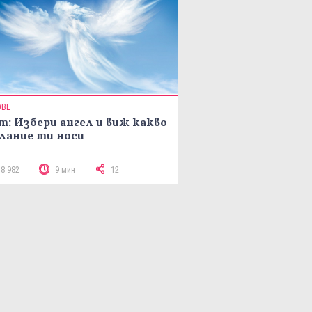
ОВЕ
т: Избери ангел и виж какво
лание ти носи
18 982
9 мин
12