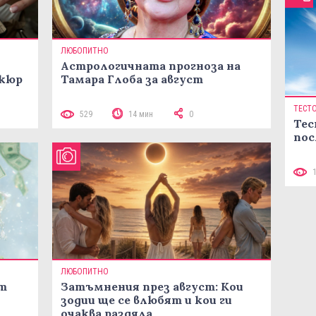
ЛЮБОПИТНО
Астрологичната прогноза на
икюр
Тамара Глоба за август
ТЕСТ
529
14 мин
0
Тес
пос
ЛЮБОПИТНО
ст
Затъмнения през август: Кои
зодии ще се влюбят и кои ги
очаква раздяла