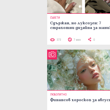
СЪВЕТИ
Сдържан, но луксозен: 7
страхотни дизайна за ман
373
7 мин
0
ЛЮБОПИТНО
Финансов хороскоп за авгу