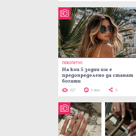
ЛЮБОПИТНО
На кои 5 зодии им е
предопределено да станат
богати
327
3 мин
0