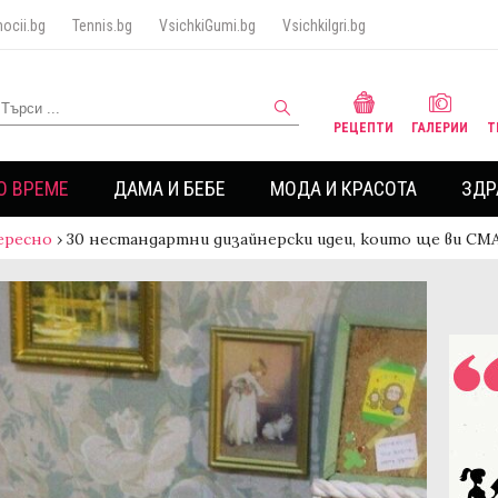
ocii.bg
Tennis.bg
VsichkiGumi.bg
VsichkiIgri.bg
РЕЦЕПТИ
ГАЛЕРИИ
Т
О ВРЕМЕ
ДАМА И БЕБЕ
МОДА И КРАСОТА
ЗДР
ересно
›
30 нестандартни дизайнерски идеи, които ще ви СМ