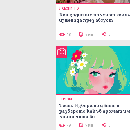
ЛЮБОПИТНО
Кои зодии ще получат голя
изненада през август
18
6 мин
0
ТЕСТОВЕ
Тест: Изберете цвете и
разберете какъв аромат и
личността ви
49
5 мин
0