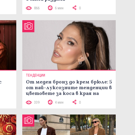
866
6 мин
0
ТЕНДЕНЦИИ
с
От меден бронз до крем брюле: 5
от най-луксозните тенденции в
цветовете за коса в края на
лятото
339
4 мин
0