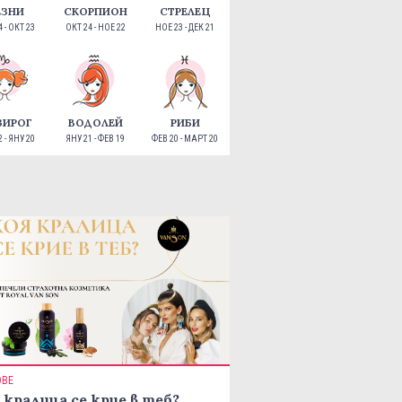
ЕЗНИ
СКОРПИОН
СТРЕЛЕЦ
 - ОКТ 23
ОКТ 24 - НОЕ 22
НОЕ 23 - ДЕК 21
ЗИРОГ
ВОДОЛЕЙ
РИБИ
 - ЯНУ 20
ЯНУ 21 - ФЕВ 19
ФЕВ 20 - МАРТ 20
ОВЕ
 кралица се крие в теб?