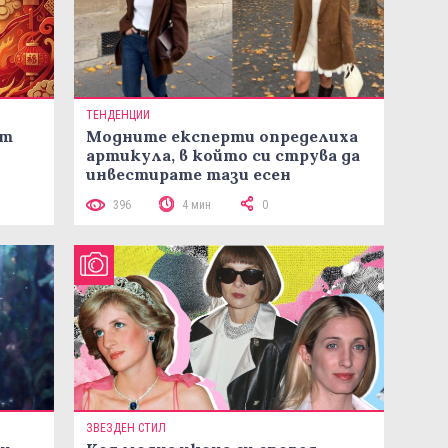
ТЕНДЕНЦИИ
ст
Модните експерти определиха
артикула, в който си струва да
инвестирате тази есен
396
4 мин
0
ЗВЕЗДЕН СТИЛ