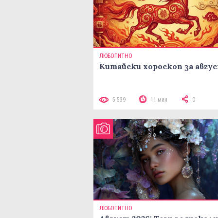
ЛЮБОПИТНО
Китайски хороскоп за авгу
5 539
11 мин
0
ЛЮБОПИТНО