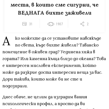
места, в които сме сигурни, че
ВЕДНАГА бихте заживели
31
1907
2
А
ко можехте да се установите навсякъде
по света, къде бихте живели? Таванско
помещение в оживен град? Уединена хижа в
гората? Или каменна къща близо до океана? Това
е интересен мисловен експеримент, който
може да разкрие доста интересни неща за вас.
Дори такива, които може би не сте и
подозирали.
Днес обаче, не целим да изградим вашия
психологически профил, а просто да ви