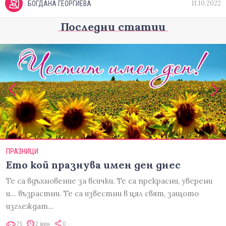
11.10.2022
БОГДАНА ГЕОРГИЕВА
Последни статии
ПРАЗНИЦИ
Ето кой празнува имен ден днес
Те са вдъхновение за всички. Те са прекрасни, уверени
и... възрастни. Те са известни в цял свят, защото
изглеждат…
75
2 мин
0