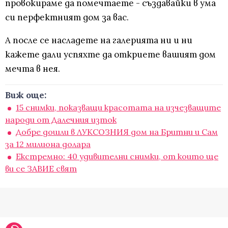
провокираме да помечтаете - създавайки в ума
си перфектният дом за вас.
А после се насладете на галерията ни и ни
кажете дали успяхте да откриете вашият дом
мечта в нея.
Виж още:
15 снимки, показващи красотата на изчезващите
народи от Далечния изток
Добре дошли в ЛУКСОЗНИЯ дом на Бритни и Сам
за 12 милиона долара
Екстремно: 40 удивителни снимки, от които ще
ви се ЗАВИЕ свят