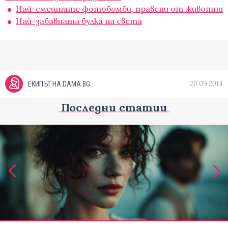
Най-смешните фотобомби, правени от животни
Най-забавната булка на света
20.09.2014
ЕКИПЪТ НА DAMA.BG
Последни статии