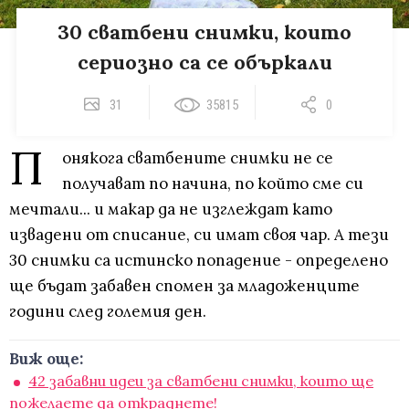
30 сватбени снимки, които
сериозно са се объркали
31
35815
0
П
онякога сватбените снимки не се
получават по начина, по който сме си
мечтали... и макар да не изглеждат като
извадени от списание, си имат своя чар. А тези
30 снимки са истинско попадение - определено
ще бъдат забавен спомен за младоженците
години след големия ден.
Виж още:
42 забавни идеи за сватбени снимки, които ще
пожелаете да откраднете!