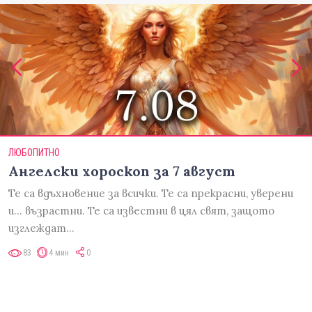
ЛЮБОПИТНО
Ангелски хороскоп за 7 август
Те са вдъхновение за всички. Те са прекрасни, уверени
и... възрастни. Те са известни в цял свят, защото
изглеждат…
83
4 мин
0