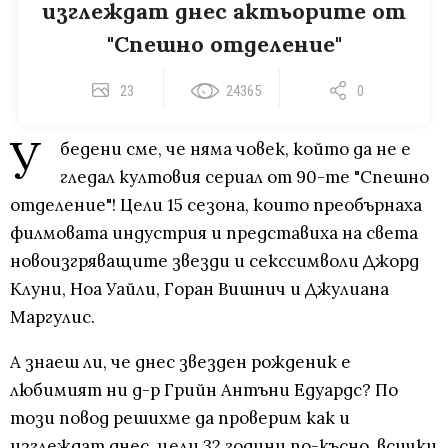
изглеждат днес актьорите от
"Спешно отделение"
23
24365
0
У
бедени сме, че няма човек, който да не е
гледал култовия сериал от 90-те "Спешно
отделение"! Цели 15 сезона, които преобърнаха
филмовата индустрия и представиха на света
новоизгряващите звезди и секссимволи Джорд
Клуни, Ноа Уайли, Горан Вишнич и Джулиана
Маргулис.
А знаеш ли, че днес звезден рожденик е
любимият ни д-р Грийн Антъни Едуардс? По
този повод решихме да проверим как и
изглеждат днес, цели 32 години по-късно, всички