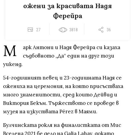
ожени за красивата Надя
Ферейра
27
3818
36
М
арк Антони и Надя Ферейра си казаха
съдбовното „Да“ един на друг този
уикенд.
54-годишният певец и 23-годишната Надя се
ожениха на церемония, на която присъстваха
много знаменитости, сред които Дейвид и
Виктория Бекъм. Тържеството се проведе в
музея на изкуствата Pérez в Маями.
Булчинската рокля на финалистката от Мис
Вселена 2021 бе дело на Galia Lahav, докато