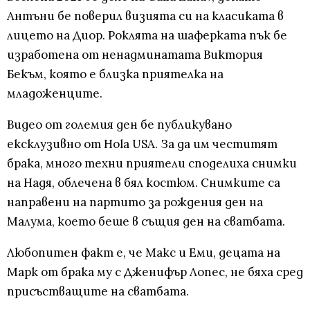
Антъни бе поверил визията си на класиката в
лицето на Диор. Роклята на шаферката пък бе
изработена от ненадминатата Виктория
Бекъм, която е близка приятелка на
младоженците.
Видео от големия ден бе публикувано
ексклузивно от Hola USA. За да им честитят
брака, много техни приятели споделиха снимки
на Надя, облечена в бял костюм. Снимките са
направени на партито за рождения ден на
Малума, което беше в същия ден на сватбата.
Любопитен факт е, че Макс и Еми, децата на
Марк от брака му с Дженифър Лопес, не бяха сред
присъстващите на сватбата.