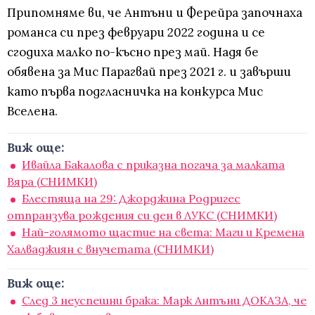
Припомняме ви, че Антъни и Ферейра започнаха
романса си през февруари 2022 година и се
сгодиха малко по-късно през май. Надя бе
обявена за Мис Парагвай през 2021 г. и завърши
като първа подгласничка на конкурса Мис
Вселена.
Виж още:
Ивайла Бакалова с приказна погача за малката
Вяра (СНИМКИ)
Блестяща на 29: Джорджина Родригес
отпранзува рождения си ден в ЛУКС (СНИМКИ)
Най-голямото щастие на света: Маги и Кремена
Халваджиян с внучетата (СНИМКИ)
Виж още:
След 3 неуспешни брака: Марк Антъни ДОКАЗА, че