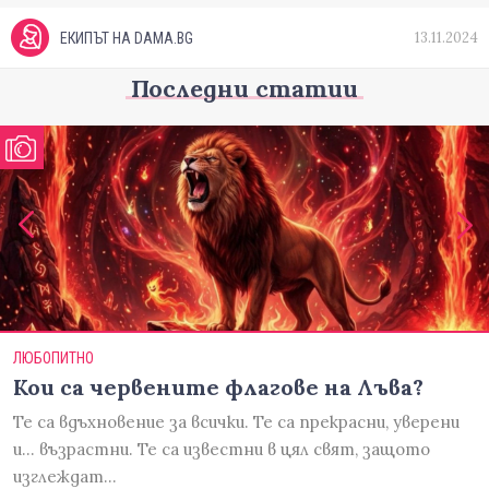
13.11.2024
ЕКИПЪТ НА DAMA.BG
Последни статии
ЛЮБОПИТНО
Кои са червените флагове на Лъва?
Те са вдъхновение за всички. Те са прекрасни, уверени
и... възрастни. Те са известни в цял свят, защото
изглеждат…