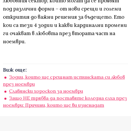
любовния сектор, които могат да се проявят
под различни форми – от нови срещи и големи
открития до важни решения за бъдещето. Ето
кои са тези 4 зодии и какви кардинални промени
ги очакват в любовта през втората част на
ноември.
Виж още:
Зодии, които ще срещнат истинската си любов
през ноември
Славянски хороскоп за ноември
Защо НЕ трябва да поставяте коледна елха през
ноември: Причини, които ще ви изненадат