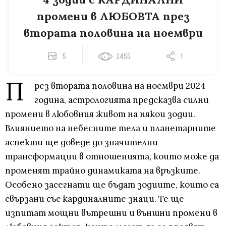
промени в ЛЮБОВТА през
втората половина на ноември
5
2455
1
П
рез втората половина на ноември 2024
година, астрологията предсказва силни
промени в любовния живот на някои зодии.
Влиянието на небесните тела и планетарните
аспекти ще доведе до значителни
трансформации в отношенията, които може да
променят трайно динамиката на връзките.
Особено засегнати ще бъдат зодиите, които са
свързани със кардиналните знаци. Те ще
изпитат мощни вътрешни и външни промени в