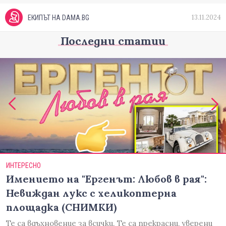
13.11.2024
ЕКИПЪТ НА DAMA.BG
Последни статии
ИНТЕРЕСНО
Имението на "Ергенът: Любов в рая":
Невиждан лукс с хеликоптерна
площадка (СНИМКИ)
Те са вдъхновение за всички. Те са прекрасни, уверени