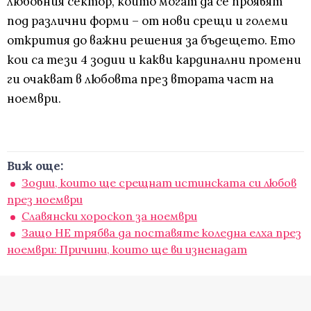
любовния сектор, които могат да се проявят
под различни форми – от нови срещи и големи
открития до важни решения за бъдещето. Ето
кои са тези 4 зодии и какви кардинални промени
ги очакват в любовта през втората част на
ноември.
Виж още:
Зодии, които ще срещнат истинската си любов
през ноември
Славянски хороскоп за ноември
Защо НЕ трябва да поставяте коледна елха през
ноември: Причини, които ще ви изненадат