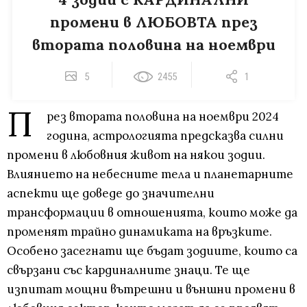
промени в ЛЮБОВТА през
втората половина на ноември
5
2455
1
П
рез втората половина на ноември 2024
година, астрологията предсказва силни
промени в любовния живот на някои зодии.
Влиянието на небесните тела и планетарните
аспекти ще доведе до значителни
трансформации в отношенията, които може да
променят трайно динамиката на връзките.
Особено засегнати ще бъдат зодиите, които са
свързани със кардиналните знаци. Те ще
изпитат мощни вътрешни и външни промени в