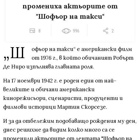
промениха актьорите от
"Шофьор на такси"
8
996
2
„Ш
офьор на такси“ е американски филм
от 1976 г., в който обичаният Робърт
Де Ниро изпълнява главната роля.
На 17 ноември 1942 г. е роден един от най-
великите и обичани американски
кинорежисьори, сценаристи, продуценти и
филмови историци Мартин Скорсезе.
И за да отбележим подобаващо рождения му ден,
днес решихме да видим колко много са се
променили актьорите от лентата "Шофьор на