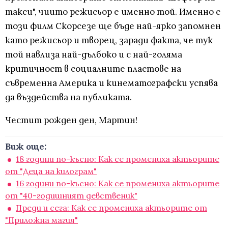
такси", чиито режисьор е именно той. Именно с
този филм Скорсезе ще бъде най-ярко запомнен
като режисьор и творец, заради факта, че тук
той навлиза най-дълбоко и с най-голяма
критичност в социалните пластове на
съвременна Америка и кинематографски успява
да въздейства на публиката.
Честит рожден ден, Мартин!
Виж още:
18 години по-късно: Как се промениха актьорите
от "Деца на килограм"
16 години по-късно: Как се промениха актьорите
от "40-годишният девственик"
Преди и сега: Как се промениха актьорите от
"Приложна магия"