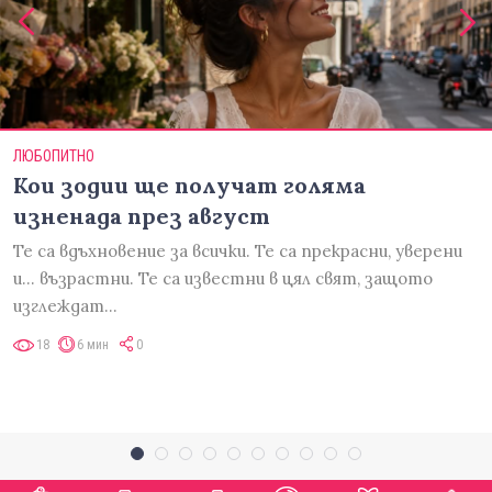
ЛЮБОПИТНО
Кои зодии ще получат голяма
изненада през август
Те са вдъхновение за всички. Те са прекрасни, уверени
и... възрастни. Те са известни в цял свят, защото
изглеждат…
18
6 мин
0