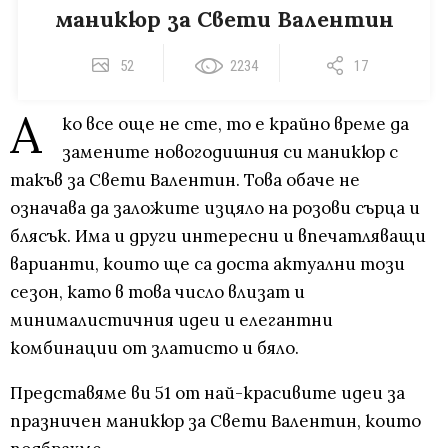
маникюр за Свети Валентин
52
2234
17
А
ко все още не сте, то е крайно време да
замените новогодишния си маникюр с
такъв за Свети Валентин. Това обаче не
означава да заложите изцяло на розови сърца и
блясък. Има и други интересни и впечатляващи
варианти, които ще са доста актуални този
сезон, като в това число влизат и
минималистичния идеи и елегантни
комбинации от златисто и бяло.
Представяме ви 51 от най-красивите идеи за
празничен маникюр за Свети Валентин, които