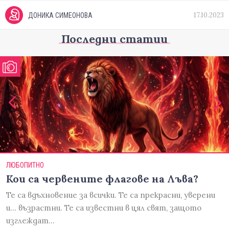
17.10.2023
ДОНИКА СИМЕОНОВА
Последни статии
ЛЮБОПИТНО
Кои са червените флагове на Лъва?
Те са вдъхновение за всички. Те са прекрасни, уверени
и... възрастни. Те са известни в цял свят, защото
изглеждат…