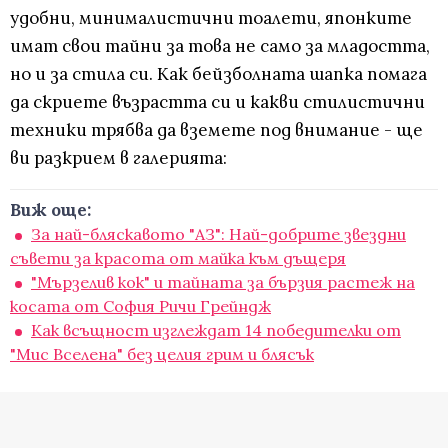
удобни, минималистични тоалети, японките
имат свои тайни за това не само за младостта,
но и за стила си. Как бейзболната шапка помага
да скриете възрастта си и какви стилистични
техники трябва да вземете под внимание - ще
ви разкрием в галерията:
Виж още:
За най-бляскавото "АЗ": Най-добрите звездни
съвети за красота от майка към дъщеря
"Мързелив кок" и тайната за бързия растеж на
косата от София Ричи Грейндж
Как всъщност изглеждат 14 победителки от
"Мис Вселена" без целия грим и блясък