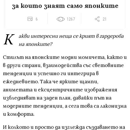
за които знаят само японките
6
1267
21
К
акви интересни неща се крият в гардероба
на японките?
Стилът на японските модни момичета, както и
в други страни, взаимодейства със световните
тенденции и успешно ги интегрира в
ежедневието. Така че ярките щампи,
аниметата и ексцентричните изображения
избледняват на заден план, давайки път на
модерните тенденции, а сега това са лаконизма
и комфорта.
И колкото и просто да изглежда създаването на