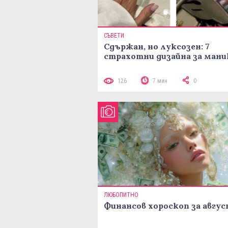
СЪВЕТИ
Сдържан, но луксозен: 7
страхотни дизайна за ман
126
7 мин
0
ЛЮБОПИТНО
Финансов хороскоп за авгу