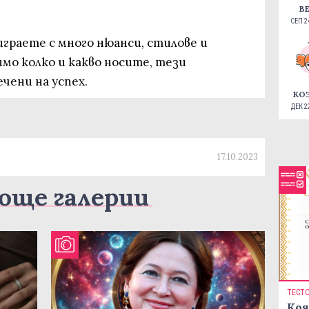
В
СЕП 24
граете с много нюанси, стилове и
мо колко и какво носите, тези
чени на успех.
КО
ДЕК 22
17.10.2023
още галерии
ТЕСТ
Коя