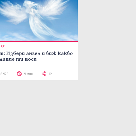
ОВЕ
т: Избери ангел и виж какво
лание ти носи
18 973
9 мин
12