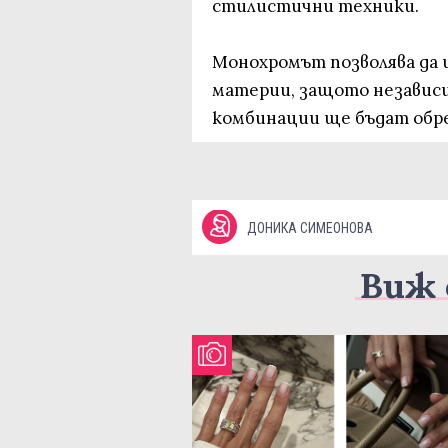
стилистични техники.
Монохромът позволява да и
материи, защото независи
комбинации ще бъдат обре
ДОНИКА СИМЕОНОВА
Виж 