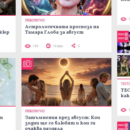
ЛЮБОПИТНО
Астрологичната прогноза на
икюр
Тамара Глоба за август
149
14 мин
0
ТЕСТ
ТЕС
как
ЛЮБОПИТНО
ст
Затъмнения през август: Кои
зодии ще се влюбят и кои ги
очаква раздяла