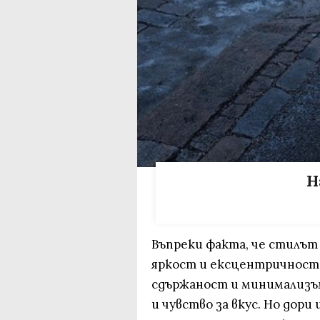
Н
Въпреки факта, че стилът
яркост и ексцентричност,
сдържаност и минимализъм
и чувство за вкус. Но дори