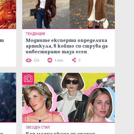
ТЕНДЕНЦИИ
ст
Модните експерти определиха
артикула, в който си струва да
инвестирате тази есен
326
4 мин
0
ЗВЕЗДЕН СТИЛ
ни
Коя модна икона си според