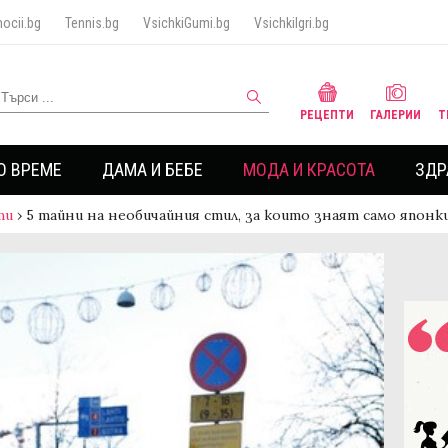
ocii.bg
Tennis.bg
VsichkiGumi.bg
VsichkiIgri.bg
РЕЦЕПТИ
ГАЛЕРИИ
Т
О ВРЕМЕ
ДАМА И БЕБЕ
МОДА И КРАСОТА
ЗДР
ти
›
5 тайни на необичайния стил, за които знаят само японк