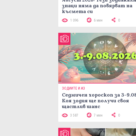
знаци няма да повярват на
късмета си
1 096
6 мин
0
ЗОДИИТЕ И АЗ
Седмичен хороскоп за 3-9.08
Коя зодия ще получи своя
щастлив шанс
3 587
7 мин
0