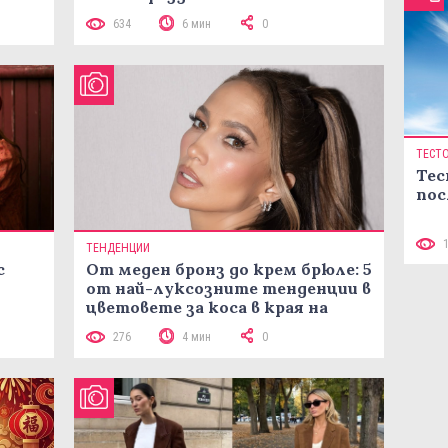
634
6 мин
0
ТЕСТ
Тес
пос
ТЕНДЕНЦИИ
с
От меден бронз до крем брюле: 5
от най-луксозните тенденции в
цветовете за коса в края на
лятото
276
4 мин
0