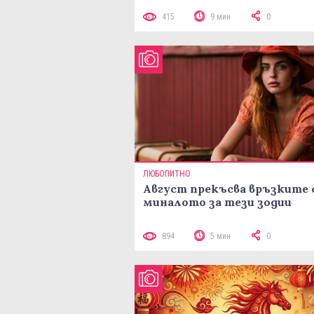
415
9 мин
0
ЛЮБОПИТНО
Август прекъсва връзките 
миналото за тези зодии
894
5 мин
0