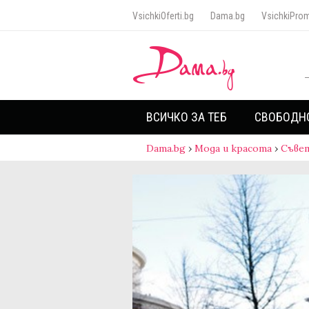
VsichkiOferti.bg
Dama.bg
VsichkiProm
ВСИЧКО ЗА ТЕБ
СВОБОДН
Dama.bg
›
Мода и красота
›
Съве