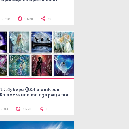
117 808
0 мин
20
ОВЕ
Т: Избери ФЕЯ и открий
во послание ти изпраща тя
16 914
6 мин
1