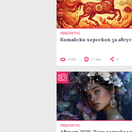
ЛЮБОПИТНО
Китайски хороскоп за авгу
4 805
11 мин
0
ЛЮБОПИТНО
Август 2026: Тези зодиакал