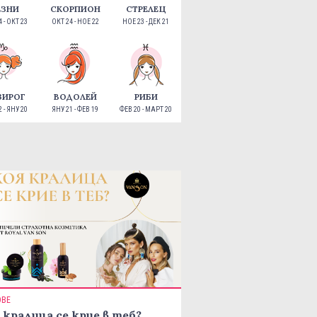
ЕЗНИ
СКОРПИОН
СТРЕЛЕЦ
 - ОКТ 23
ОКТ 24 - НОЕ 22
НОЕ 23 - ДЕК 21
ЗИРОГ
ВОДОЛЕЙ
РИБИ
 - ЯНУ 20
ЯНУ 21 - ФЕВ 19
ФЕВ 20 - МАРТ 20
ОВЕ
 кралица се крие в теб?