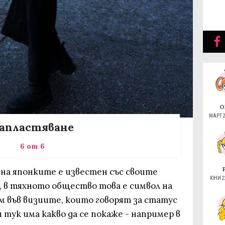
О
МАРТ 2
апластяване
6 от 6
 на японките е известен със своите
ЮНИ 22
 в тяхното общество това е символ на
 във визиите, които говорят за статус
 и тук има какво да се покаже - например в