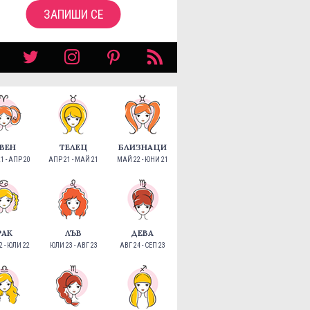
ЗАПИШИ СЕ
ВЕН
ТЕЛЕЦ
БЛИЗНАЦИ
1 - АПР 20
АПР 21 - МАЙ 21
МАЙ 22 - ЮНИ 21
РАК
ЛЪВ
ДЕВА
 - ЮЛИ 22
ЮЛИ 23 - АВГ 23
АВГ 24 - СЕП 23