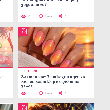
зодията си?
520
7 мин
0
ТЕНДЕНЦИИ
.:
Златен час: 7 шикозни идеи за
летен маникюр с ефект на
залез
675
3 мин
0