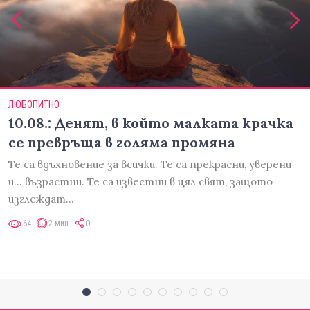
ЛЮБОПИТНО
10.08.: Денят, в който малката крачка
се превръща в голяма промяна
Те са вдъхновение за всички. Те са прекрасни, уверени
и... възрастни. Те са известни в цял свят, защото
изглеждат…
64
2 мин
0