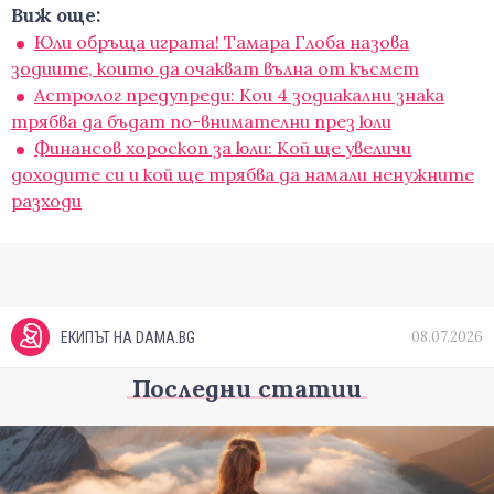
Виж още:
Юли обръща играта! Тамара Глоба назова
зодиите, които да очакват вълна от късмет
Астролог предупреди: Кои 4 зодиакални знака
трябва да бъдат по-внимателни през юли
Финансов хороскоп за юли: Кой ще увеличи
доходите си и кой ще трябва да намали ненужните
разходи
08.07.2026
ЕКИПЪТ НА DAMA.BG
Последни статии