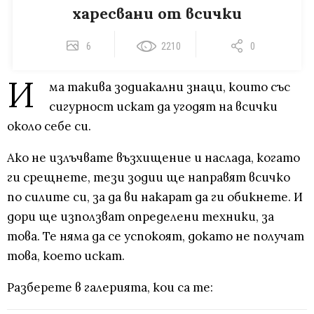
харесвани от всички
6
2210
0
И
ма такива зодиакални знаци, които със
сигурност искат да угодят на всички
около себе си.
Ако не излъчвате възхищение и наслада, когато
ги срещнете, тези зодии ще направят всичко
по силите си, за да ви накарат да ги обикнете. И
дори ще използват определени техники, за
това. Те няма да се успокоят, докато не получат
това, което искат.
Разберете в галерията, кои са те: