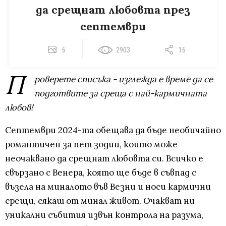
да срещнат любовта през
септември
6
2903
16
П
роверете списъка - изглежда е време да се
подготвите за среща с най-кармичната
любов!
Септември 2024-та обещава да бъде необичайно
романтичен за пет зодии, които може
неочаквано да срещнат любовта си. Всичко е
свързано с Венера, която ще бъде в съвпад с
възела на миналото във Везни и носи кармични
срещи, сякаш от минал живот. Очакват ни
уникални събития извън контрола на разума,