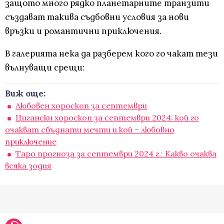
защото много рядко планетарните транзити
създават такива съдбовни условия за нови
връзки и романтични приключения.
В галерията нека да разберем кого го чакат тези
вълнуващи срещи:
Виж още:
Любовен хороскоп за септември
Цигански хороскоп за септември 2024: кой го
очакват сбъднати мечти и кой – любовно
приключение
Таро прогноза за септември 2024 г.: Какво очаква
всяка зодия