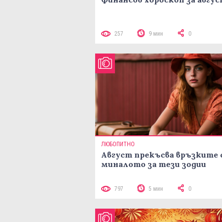
257
9 мин
0
ЛЮБОПИТНО
Август прекъсва връзките 
миналото за тези зодии
797
5 мин
0