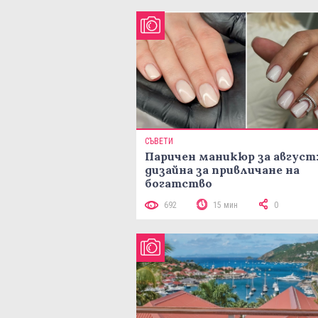
СЪВЕТИ
Паричен маникюр за август:
дизайна за привличане на
богатство
692
15 мин
0