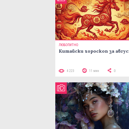
ЛЮБОПИТНО
Китайски хороскоп за авгу
4 223
11 мин
0