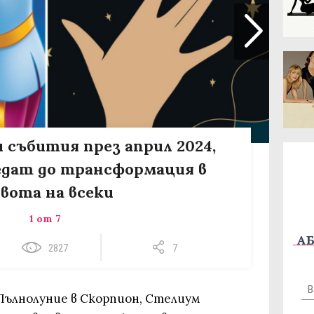
 събития през април 2024,
едат до трансформация в
вота на всеки
1 от 7
АБ
2827
7
Пълнолуние в Скорпион, Стелиум