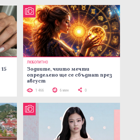
ЛЮБОПИТНО
 15
Зодиите, чиито мечти
определено ще се сбъднат през
август
1 466
6 мин
0