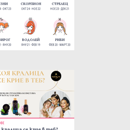
ЕЗНИ
СКОРПИОН
СТРЕЛЕЦ
 - ОКТ 23
ОКТ 24 - НОЕ 22
НОЕ 23 - ДЕК 21
ЗИРОГ
ВОДОЛЕЙ
РИБИ
 - ЯНУ 20
ЯНУ 21 - ФЕВ 19
ФЕВ 20 - МАРТ 20
ОВЕ
 кралица се крие в теб?