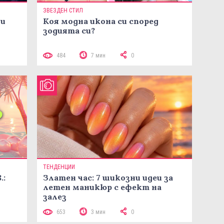
ЗВЕЗДЕН СТИЛ
ни
Коя модна икона си според
зодията си?
484
7 мин
0
ТЕНДЕНЦИИ
.:
Златен час: 7 шикозни идеи за
летен маникюр с ефект на
залез
653
3 мин
0