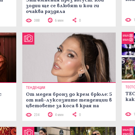
зодии ще се влюбят и кои ги
очаква раздяла
388
6 мин
0
ТЕСТ
ТЕНДЕНЦИИ
ТЕС
с
От меден бронз до крем брюле: 5
как
от най-луксозните тенденции в
цветовете за коса в края на
лятото
234
4 мин
0