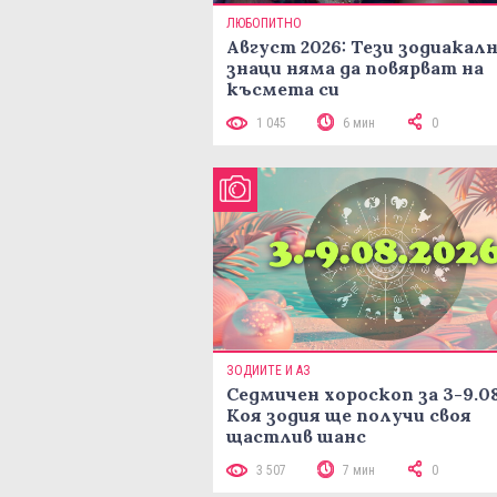
ЛЮБОПИТНО
Август 2026: Тези зодиакал
знаци няма да повярват на
късмета си
1 045
6 мин
0
ЗОДИИТЕ И АЗ
Седмичен хороскоп за 3-9.08
Коя зодия ще получи своя
щастлив шанс
3 507
7 мин
0