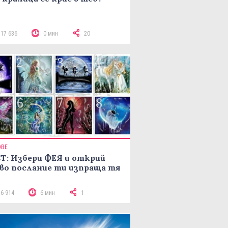
117 636
0 мин
20
ОВЕ
Т: Избери ФЕЯ и открий
во послание ти изпраща тя
16 914
6 мин
1