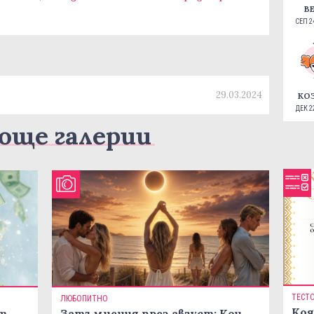
В
СЕП 24
29.03.2024
КО
ДЕК 22
още галерии
ТЕСТ
ЛЮБОПИТНО
Коя
ст
Затъмнения през август: Кои