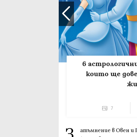
6 астрологични
които ще дов
жи
7
З
атъмнение в Овен и 