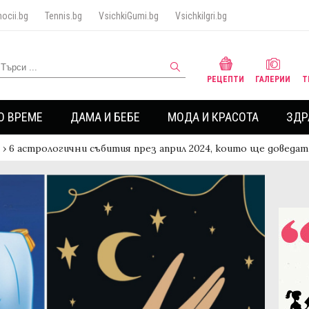
ocii.bg
Tennis.bg
VsichkiGumi.bg
VsichkiIgri.bg
РЕЦЕПТИ
ГАЛЕРИИ
Т
О ВРЕМЕ
ДАМА И БЕБЕ
МОДА И КРАСОТА
ЗДР
›
6 астрологични събития през април 2024, които ще доведат