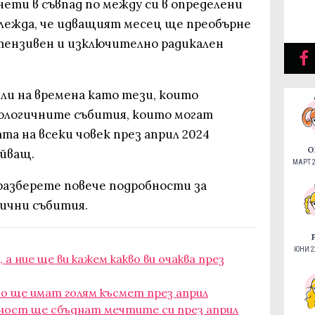
нети в съвпад по между си в определени
зглежда, че идващият месец ще преобърне
тензивен и изключително радикален
ли на времена като тези, които
ологичните събития, които могат
та на всеки човек през април 2024
О
айващ.
МАРТ 2
 разберете повече подробности за
ични събития.
ЮНИ 22
а ние ще ви кажем какво ви очаква през
то ще имат голям късмет през април
рност ще сбъднат мечтите си през април