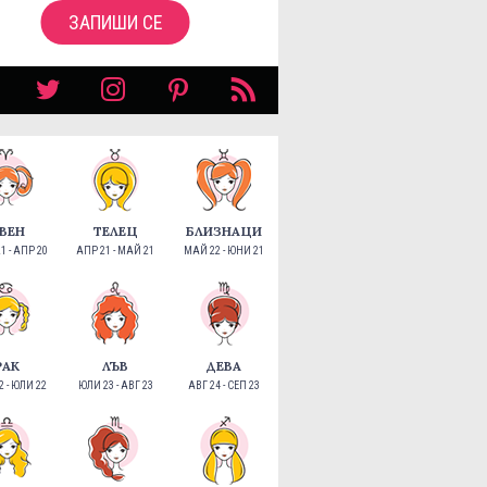
ЗАПИШИ СЕ
ВЕН
ТЕЛЕЦ
БЛИЗНАЦИ
1 - АПР 20
АПР 21 - МАЙ 21
МАЙ 22 - ЮНИ 21
РАК
ЛЪВ
ДЕВА
 - ЮЛИ 22
ЮЛИ 23 - АВГ 23
АВГ 24 - СЕП 23