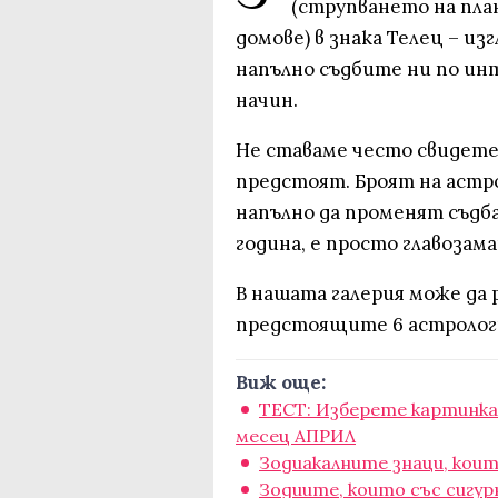
(струпването на пла
домове) в знака Телец – и
напълно съдбите ни по ин
начин.
Не ставаме често свидете
предстоят. Броят на астр
напълно да променят съдба
година, е просто главозам
В нашата галерия може да
предстоящите 6 астролог
Виж още:
ТЕСТ: Изберете картинка, 
месец АПРИЛ
Зодиакалните знаци, кои
Зодиите, които със сигу