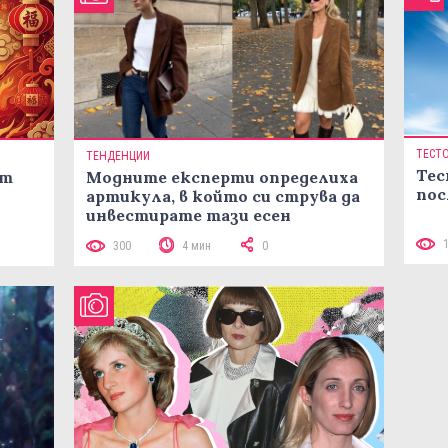
ТЕСТ
ТЕНДЕНЦИИ
Тес
ст
Модните експерти определиха
пос
артикула, в който си струва да
инвестирате тази есен
300
4 мин
0