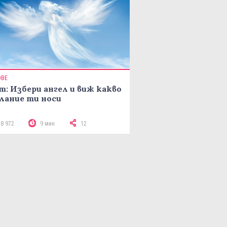
ОВЕ
т: Избери ангел и виж какво
лание ти носи
18 972
9 мин
12