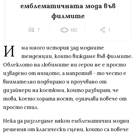
емблематичната мода във
филмите
7
602
1
И
ма много история зад модните
тенденции, които виждаме във филмите.
Облеклото на любимите ни герои не е просто
извадено от нищото, а напротив - то често е
внимателно подбирано и проучвано от
дизайнери на костюми, които разбират, че
това, което хората носят, означава повече от
просто стил.
Нека да разгледаме някои емблематични модни
решения от класически сцени, които са повече