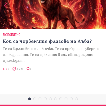
ЛЮБОПИТНО
Кои са червените флагове на Лъва?
Те са вдъхновение за всички. Те са прекрасни, уверени
и... възрастни. Те са известни в цял свят, защото
изглеждат…
31
3 мин
0