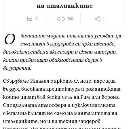
на италианките
7
788
1
О
бичащите модата италианки успяват да
съчетаят в гардероба си ярки цветове,
висококачествени аксесоари и скъпи материи,
които превръщат обикновената визия в
безупречна.
Свързваме Италия с яркото слънце, парещия
въздух, високата архитектура и романтиката,
които царят във всеки ъгъл на Рим или Верона.
Специалната атмосфера и изключителната
светлина влияят не само на манталитета на
италианките, но и на техния гардероб.