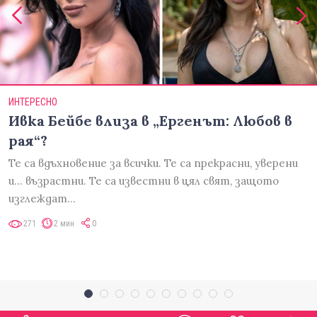
ИНТЕРЕСНО
Ивка Бейбе влиза в „Ергенът: Любов в
рая“?
Те са вдъхновение за всички. Те са прекрасни, уверени
и... възрастни. Те са известни в цял свят, защото
изглеждат…
271
2 мин
0