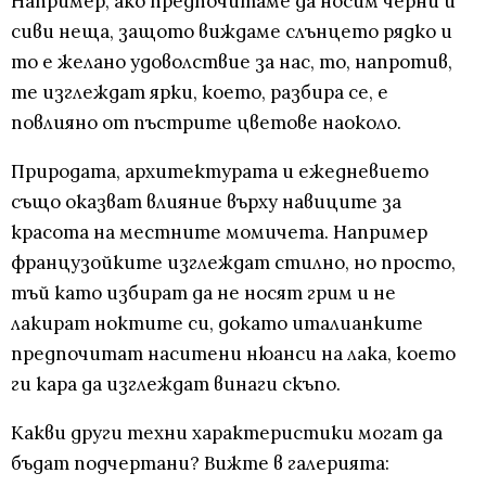
Например, ако предпочитаме да носим черни и
сиви неща, защото виждаме слънцето рядко и
то е желано удоволствие за нас, то, напротив,
те изглеждат ярки, което, разбира се, е
повлияно от пъстрите цветове наоколо.
Природата, архитектурата и ежедневието
също оказват влияние върху навиците за
красота на местните момичета. Например
французойките изглеждат стилно, но просто,
тъй като избират да не носят грим и не
лакират ноктите си, докато италианките
предпочитат наситени нюанси на лака, което
ги кара да изглеждат винаги скъпо.
Какви други техни характеристики могат да
бъдат подчертани? Вижте в галерията: