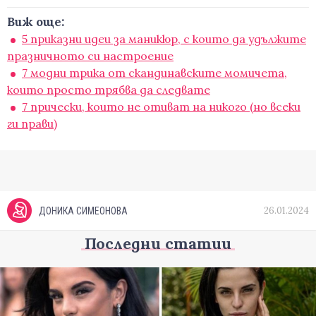
Виж още:
5 приказни идеи за маникюр, с които да удължите
празничното си настроение
7 модни трика от скандинавските момичета,
които просто трябва да следвате
7 прически, които не отиват на никого (но всеки
ги прави)
26.01.2024
ДОНИКА СИМЕОНОВА
Последни статии