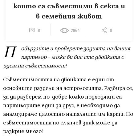
които са съвместими в секса и
в семейния живот
8
2864
8
П
обързайте и проверете зодията на вашия
партньор - може би вие сте двойката с
идеална съвместимост!
Съвместимостта на двойката е един от
основните раздели на астрологията. Разбира се,
за да разберем по-добре колко подходящи са
партньорите един за друг, е необходимо да
анализираме цялостно наталните им карти. Но
съвместимостта по слънчев знак може да
разкрие много!