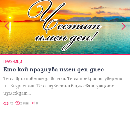
ПРАЗНИЦИ
Ето кой празнува имен ден днес
Те са вдъхновение за всички. Те са прекрасни, уверени
и... възрастни. Те са известни в цял свят, защото
изглеждат…
42
2 мин
0