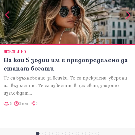
ЛЮБОПИТНО
На кои 5 зодии им е предопределено да
станат богати
Те са вдъхновение за всички. Те са прекрасни, уверени
и... възрастни. Те са известни в цял свят, защото
изглеждат…
5
3 мин
0