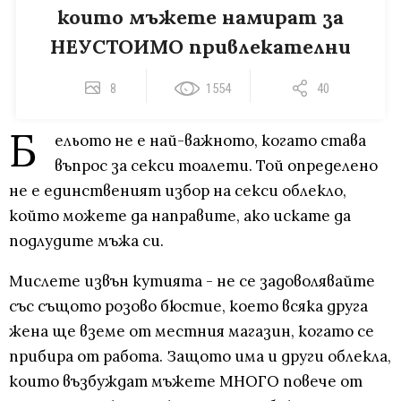
които мъжете намират за
НЕУСТОИМО привлекателни
8
1554
40
Б
ельото не е най-важното, когато става
въпрос за секси тоалети. Той определено
не е единственият избор на секси облекло,
който можете да направите, ако искате да
подлудите мъжа си.
Мислете извън кутията - не се задоволявайте
със същото розово бюстие, което всяка друга
жена ще вземе от местния магазин, когато се
прибира от работа. Защото има и други облекла,
които възбуждат мъжете МНОГО повече от