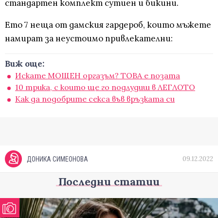
стандартен комплект сутиен и бикини.
Ето 7 неща от дамския гардероб, които мъжете
намират за неустоимо привлекателни:
Виж още:
Искате МОЩЕН оргазъм? ТОВА е позата
10 трика, с които ще го подлудиш в ЛЕГЛОТО
Как да подобрите секса във връзката си
09.12.2022
ДОНИКА СИМЕОНОВА
Последни статии