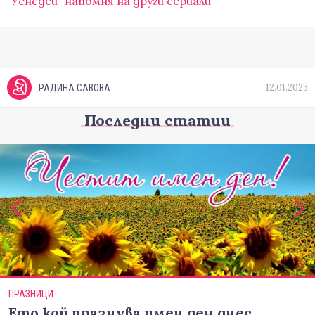
"Уенсдей" напомня на други сериали
12.01.2023
РАДИНА САВОВА
Последни статии
ПРАЗНИЦИ
Ето кой празнува имен ден днес