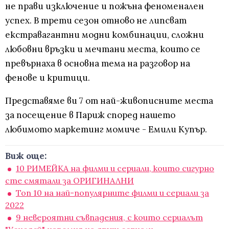
не прави изключение и пожъна феноменален
успех. В трети сезон отново не липсват
екстравагантни модни комбинации, сложни
любовни връзки и мечтани места, които се
превърнаха в основна тема на разговор на
фенове и критици.
Представяме ви 7 от най-живописните места
за посещение в Париж според нашето
любимото маркетинг момиче - Емили Купър.
Виж още:
10 РИМЕЙКА на филми и сериали, които сигурно
сте смятали за ОРИГИНАЛНИ
Топ 10 на най-популярните филми и сериали за
2022
9 невероятни съвпадения, с които сериалът