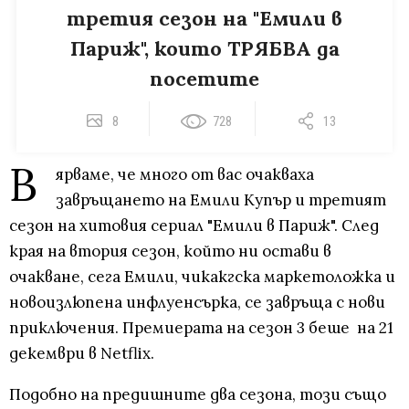
третия сезон на "Емили в
Париж", които ТРЯБВА да
посетите
8
728
13
В
ярваме, че много от вас очакваха
завръщането на Емили Купър и третият
сезон на хитовия сериал "Емили в Париж". След
края на втория сезон, който ни остави в
очакване, сега Емили, чикакгска маркетоложка и
новоизлюпена инфлуенсърка, се завръща с нови
приключения. Премиерата на сезон 3 беше на 21
декември в Netflix.
Подобно на предишните два сезона, този също