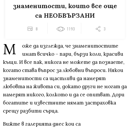
знаменитости, които все още
са НЕОБВЪРЗАНИ
8
1193
3
М
оже да изглежда, че знаменитостите
имат всичко – пари, бързи коли, красиви
къщи. И все пак, никога не можете да познаете,
когато става въпрос за любовни въпроси. Някои
знаменитости са щастливи да намерят
любовта на живота си, докато други не могат да
намерят никого, колкото и да се опитват. Дори
богатите и известните нямат застраховка
срещу разбити сърца.
Вижте в галерията днес кои са