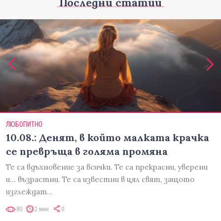
Последни статии
ЛЮБОПИТНО
10.08.: Денят, в който малката крачка
се превръща в голяма промяна
Те са вдъхновение за всички. Те са прекрасни, уверени
и... възрастни. Те са известни в цял свят, защото
изглеждат…
80
2 мин
0