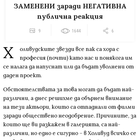
ЗАМЕНЕНИ заради НЕГАТИВНА
публична реакция
9
1644
6
Х
оливудските звезди все пак са хора с
професия (почти) като нас и понякога им
се налага да напуснат или да бъдат уволнени от
даден проект.
Обстоятелствата за това могат да бъдат най-
различни, а днес решихме да обърнем внимание
на тези актьори, които са отпаднали от филми
заради обществено неодобрение. Причините, за
които ще ви разкажем в галерията, са най-
различни, но едно е сигурно – в Холивуд всичко се