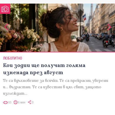
ЛЮБОПИТНО
Кои зодии ще получат голяма
изненада през август
Те са вдъхновение за всички. Те са прекрасни, уверени
и... възрастни. Те са известни в цял свят, защото
изглеждат…
55
6 мин
0