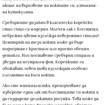
нюанс на върховете на ноктите си, а тъмния -
на кутикулата.
Сребърните дизайни в класически корейски
стил също са модерни. Млечен лак с блестящи,
небрежни цветя изглежда невероятно стилно!
Центърът на тези нокти може да бъде
подчертан с кристали или просто обемни
детайли. Или поставете сребърни спирали и
звезди на неутрален фон. Корейките ги
обожават, освен това изглеждат особено
елегантно на къси нокти.
Ако сте минималистка, препоръчваме да
изберете един лак от блестящите си нокти и
да създадете деликатни рисунки. Това може да