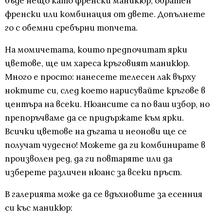
бъде нещо като френски маникюр, обратен
френски или комбинация от двете. Допълнете
го с обемни сребърни топчета.
На момичетата, които предпочитат ярки
цветове, ще им хареса кръговият маникюр.
Много е просто: нанесете телесен лак върху
ноктите си, след което нарисувайте кръгове в
центъра на всеки. Нюансите са по ваш избор, но
препоръчваме да се придържате към ярки.
Всички цветове на дъгата и неонови ще се
получат чудесно! Можете да ги комбинирате в
произволен ред, да ги повтаряте или да
изберете различен нюанс за всеки пръст.
В галерията може да се вдъхновите за есенния
си къс маникюр: