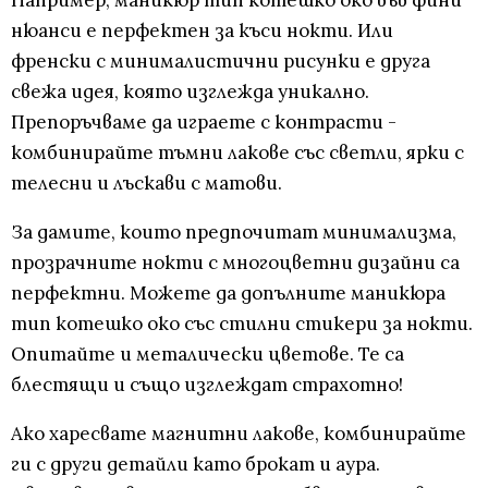
нюанси е перфектен за къси нокти. Или
френски с минималистични рисунки е друга
свежа идея, която изглежда уникално.
Препоръчваме да играете с контрасти -
комбинирайте тъмни лакове със светли, ярки с
телесни и лъскави с матови.
За дамите, които предпочитат минимализма,
прозрачните нокти с многоцветни дизайни са
перфектни. Можете да допълните маникюра
тип котешко око със стилни стикери за нокти.
Опитайте и металически цветове. Те са
блестящи и също изглеждат страхотно!
Ако харесвате магнитни лакове, комбинирайте
ги с други детайли като брокат и аура.