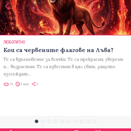
ЛЮБОПИТНО
Кои са червените флагове на Лъва?
Те са вдъхновение за всички. Те са прекрасни, уверени
и... възрастни. Те са известни в цял свят, защото
изглеждат…
76
3 мин
0