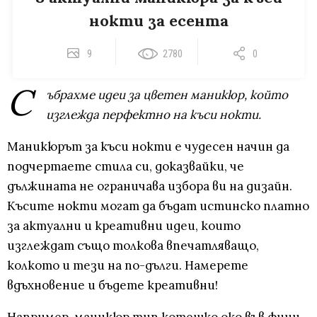
нокти за есента
9
2780
0
С
ъбрахме идеи за цветен маникюр, който
изглежда перфектно на къси нокти.
Маникюрът за къси нокти е чудесен начин да
подчертаете стила си, доказвайки, че
дължината не ограничава избора ви на дизайн.
Късите нокти могат да бъдат истинско платно
за актуални и креативни идеи, които
изглеждат също толкова впечатляващо,
колкото и тези на по-дълги. Намерете
вдъхновение и бъдете креативни!
Например, маникюр тип котешко око във фини