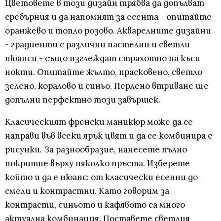
Цветовете в този дизайн трябва да допълват
сребърния и да напомнят за есента - опитайте
оранжево и топло розово. Акварелните дизайни
- градиенти с различни пастелни и светли
нюанси - също изглеждат страхотно на къси
нокти. Опитайте жълто, прасковено, светло
зелено, коралово и синьо. Перлено втриване ще
допълни перфектно този завършек.
Класическият френски маникюр може да се
направи във всеки ярък цвят и да се комбинира с
рисунки. За разнообразие, нанесете пълно
покритие върху няколко пръста. Изберете
който и да е нюанс: от класически есенни до
смели и контрастни. Като говорим за
контрасти, синьото и кафявото са много
актуална комбинация. Поставете светлия