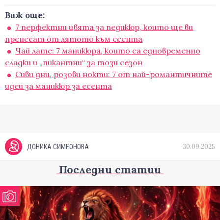
Виж още:
7 перфектни цвята за педикюр, които ще ви
пренесат от лятото към есента
Чай лате: 7 маникюра, които са едновременно
сладки и „пикантни“ за този сезон
Сиви дни, розови нокти: 7 от най-романтичните
идеи за маникюр за есента
30.09.2025
ДОНИКА СИМЕОНОВА
Последни статии