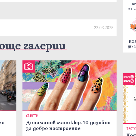
В
СЕП 24
22.03.2025
още галерии
КО
ДЕК 22
СЪВЕТИ
ма
Допаминов маникюр: 10 дизайна
за добро настроение
ТЕСТ
Коя