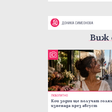
ДОНИКА СИМЕОНОВА
Виж 
ЛЮБОПИТНО
Кои зодии ще получат голя
изненада през август