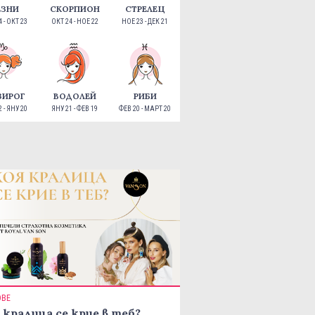
ЕЗНИ
СКОРПИОН
СТРЕЛЕЦ
 - ОКТ 23
ОКТ 24 - НОЕ 22
НОЕ 23 - ДЕК 21
ЗИРОГ
ВОДОЛЕЙ
РИБИ
 - ЯНУ 20
ЯНУ 21 - ФЕВ 19
ФЕВ 20 - МАРТ 20
ОВЕ
 кралица се крие в теб?