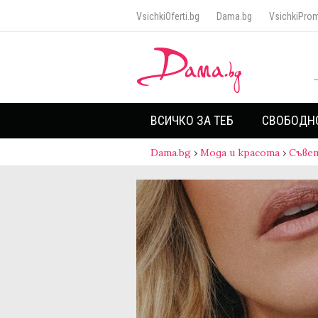
VsichkiOferti.bg
Dama.bg
VsichkiProm
ВСИЧКО ЗА ТЕБ
СВОБОДН
Dama.bg
›
Мода и красота
›
Съве