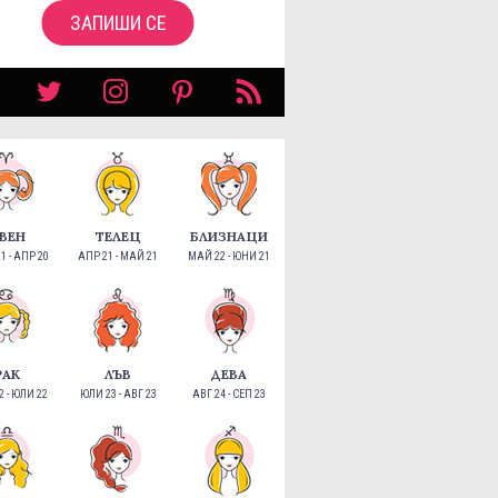
ЗАПИШИ СЕ
ВЕН
ТЕЛЕЦ
БЛИЗНАЦИ
1 - АПР 20
АПР 21 - МАЙ 21
МАЙ 22 - ЮНИ 21
РАК
ЛЪВ
ДЕВА
 - ЮЛИ 22
ЮЛИ 23 - АВГ 23
АВГ 24 - СЕП 23