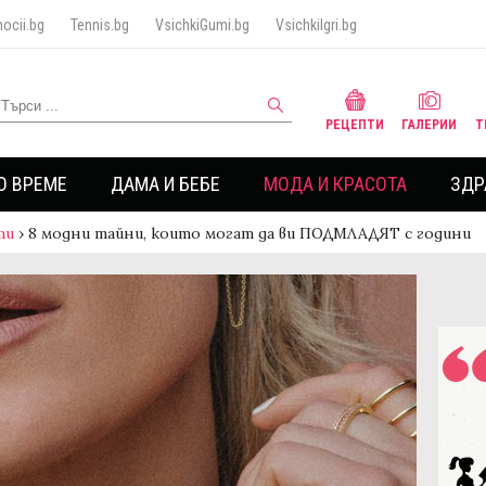
ocii.bg
Tennis.bg
VsichkiGumi.bg
VsichkiIgri.bg
РЕЦЕПТИ
ГАЛЕРИИ
Т
О ВРЕМЕ
ДАМА И БЕБЕ
МОДА И КРАСОТА
ЗДР
ти
›
8 модни тайни, които могат да ви ПОДМЛАДЯТ с години