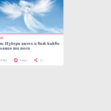
ОВЕ
т: Избери ангел и виж какво
лание ти носи
18 983
9 мин
12