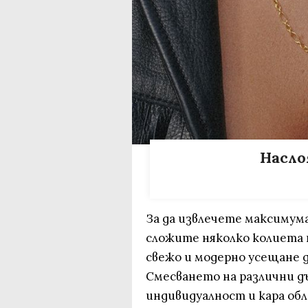
Насло
За да извлечете максимума
сложите няколко колиета 
свежо и модерно усещане 
Смесването на различни д
индивидуалност и кара обл