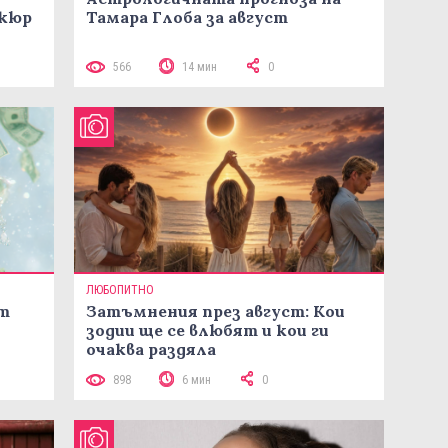
икюр
Тамара Глоба за август
566
14 мин
0
ЛЮБОПИТНО
ст
Затъмнения през август: Кои
зодии ще се влюбят и кои ги
очаква раздяла
898
6 мин
0