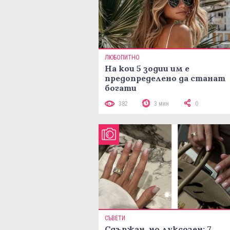
ЛЮБОПИТНО
На кои 5 зодии им е
предопределено да станат
богати
382
3 мин
0
СЪВЕТИ
Сдържан, но луксозен: 7