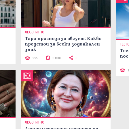
ЛЮБОПИТНО
Таро прогноза за август: Какво
предстои за всеки зодиакален
ТЕСТ
знак
Тес
пос
295
8 мин
0
ЛЮБОПИТНО
Астрологичната прогноза на