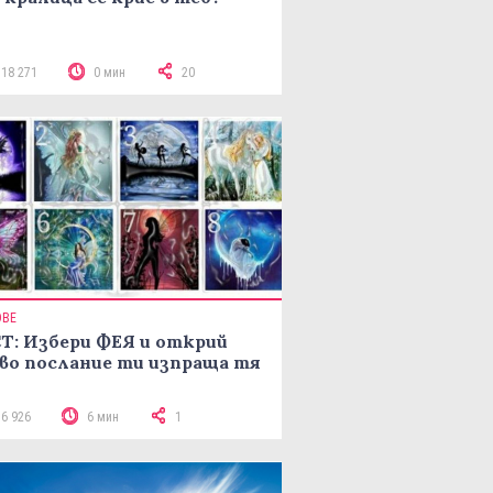
118 271
0 мин
20
ОВЕ
Т: Избери ФЕЯ и открий
во послание ти изпраща тя
16 926
6 мин
1