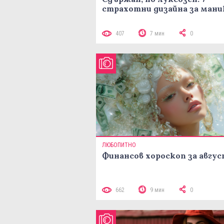
страхотни дизайна за ман
407
7 мин
0
ЛЮБОПИТНО
Финансов хороскоп за авгу
662
9 мин
0