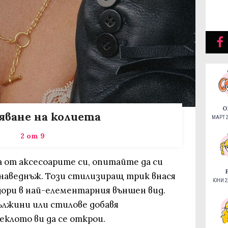
О
яване на колиета
МАРТ 2
2 от 9
 от аксесоарите си, опитайте да си
наведнъж. Този стилизиращ трик внася
ЮНИ 22
дори в най-елементарния външен вид.
ължини или стилове добавя
еклото ви да се открои.