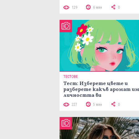
129
6 мин
0
ТЕСТОВЕ
Тест: Изберете цвете и
разберете какъв аромат и
личността ви
227
5 мин
0