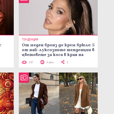
ТЕНДЕНЦИИ
с
От меден бронз до крем брюле: 5
от най-луксозните тенденции в
цветовете за коса в края на
лятото
347
4 мин
0