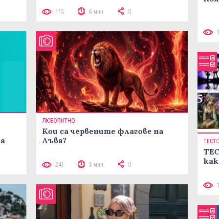
115
6 мин
0
ЛЮБОПИТНО
Кои са червените флагове на
ма
Лъва?
ТЕСТ
ТЕС
как
241
3 мин
0