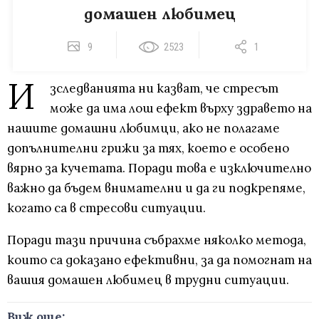
домашен любимец
9
2523
1
И
зследванията ни казват, че стресът
може да има лош ефект върху здравето на
нашите домашни любимци, ако не полагаме
допълнителни грижи за тях, което е особено
вярно за кучетата. Поради това е изключително
важно да бъдем внимателни и да ги подкрепяме,
когато са в стресови ситуации.
Поради тази причина събрахме няколко метода,
които са доказано ефективни, за да помогнат на
вашия домашен любимец в трудни ситуации.
Виж още: