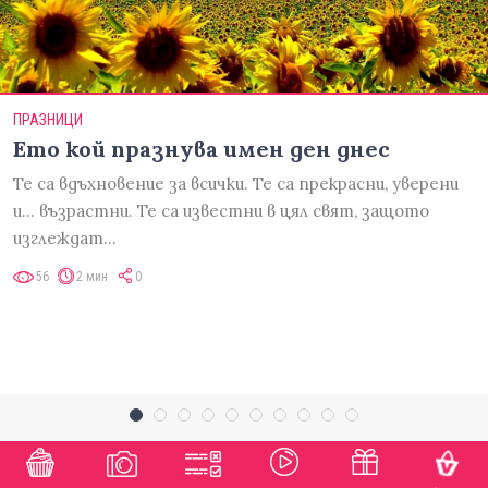
ПРАЗНИЦИ
Ето кой празнува имен ден днес
Те са вдъхновение за всички. Те са прекрасни, уверени
и... възрастни. Те са известни в цял свят, защото
изглеждат…
56
2 мин
0