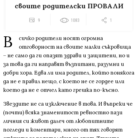
своите родителски ПРОВАЛИ
9
1083
1
В
сичко родители носят огромна
отговорност на своите малки съкровища
– не само да ги опазят здрави и защитени, но и
за това да ги направят възпитани, разумни и
добри хора. Едва ли има родител, който понякога
да не е правил нещо, с което не се гордее или
което да не е отчел като грешка по-късно.
Звездите не са изключение в това. И въпреки че
(почти) всяка знаменитост ревностно пази
личния си живот далеч от любопитните
погледи и коментари, много от тях говорят