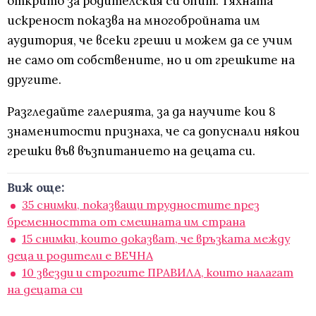
открито за родителския си опит. Тяхната
искреност показва на многобройната им
аудитория, че всеки греши и можем да се учим
не само от собствените, но и от грешките на
другите.
Разгледайте галерията, за да научите кои 8
знаменитости признаха, че са допуснали някои
грешки във възпитанието на децата си.
Виж още:
35 снимки, показващи трудностите през
бременността от смешната им страна
15 снимки, които доказват, че връзката между
деца и родители е ВЕЧНА
10 звезди и строгите ПРАВИЛА, които налагат
на децата си