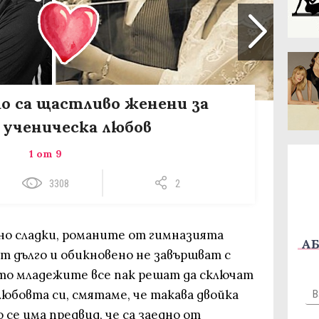
то са щастливо женени за
 ученическа любов
1 от 9
3308
2
йно сладки, романите от гимназията
АБ
т дълго и обикновено не завършват с
ато младежите все пак решат да сключат
любовта си, смятаме, че такава двойка
 се има предвид, че са заедно от