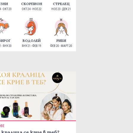
ЕЗНИ
СКОРПИОН
СТРЕЛЕЦ
 - ОКТ 23
ОКТ 24 - НОЕ 22
НОЕ 23 - ДЕК 21
ЗИРОГ
ВОДОЛЕЙ
РИБИ
 - ЯНУ 20
ЯНУ 21 - ФЕВ 19
ФЕВ 20 - МАРТ 20
ОВЕ
 кралица се крие в теб?