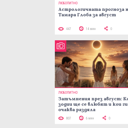
ЛЮБОПИТНО
Астрологичната прогноза 
Тамара Глоба за август
447
14 мин
0
ЛЮБОПИТНО
Затъмнения през август: К
зодии ще се влюбят и кои ги
очаква раздяла
807
6 мин
0