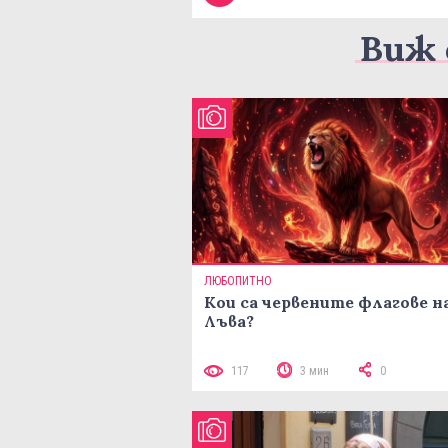
Виж 
ЛЮБОПИТНО
Кои са червените флагове н
Лъва?
117
3 мин
0