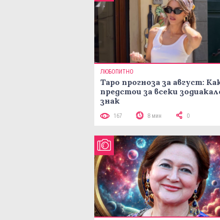
ЛЮБОПИТНО
Таро прогноза за август: Ка
предстои за всеки зодиакал
знак
167
8 мин
0