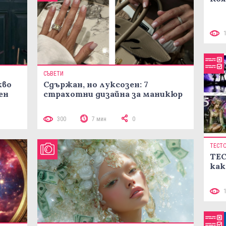
СЪВЕТИ
кво
Сдържан, но луксозен: 7
ен
страхотни дизайна за маникюр
300
7 мин
0
ТЕСТ
ТЕС
как