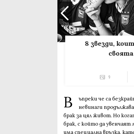
8 звезди, кои
своята
9
В
ъпреки че са безкра
невинаги продължава
брак за цял живот. Но ког
брак, с който да увенчаят 
има специална връзка, като