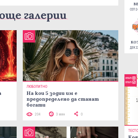
В
СЕП 24
още галерии
КО
ДЕК 22
ЛЮБОПИТНО
а
На кои 5 зодии им е
предопределено да станат
богати
204
3 мин
0
ТЕСТ
Коя