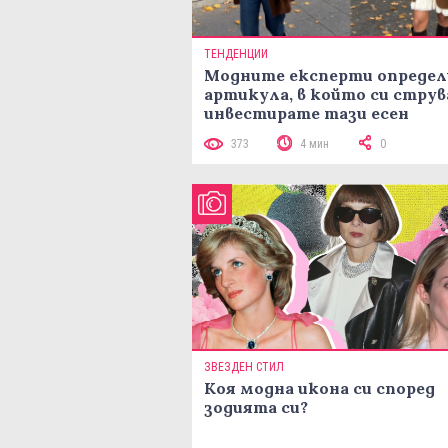
ТЕНДЕНЦИИ
Модните експерти определ
артикула, в който си струв
инвестирате тази есен
373
4 мин
0
ЗВЕЗДЕН СТИЛ
Коя модна икона си според
зодията си?