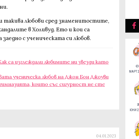
ни.
 и такива любови сред знаменитостите,
ндалите в Холивуд. Ето и кои са
а заедно с ученическата си любов.
ак са изглеждали любимите ни звезди като
О
МАРТ 2
вата ученическа любов на Джон Бон Джоуви
 гимназията, които със сигурност не сте
ЮНИ 22
04.01.2023