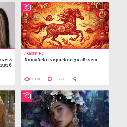
ЛЮБОПИТНО
ле: 5
Китайски хороскоп за август
ции в
5 418
11 мин
0