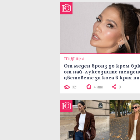
ТЕНДЕНЦИИ
От меден бронз до крем брю
от най-луксозните тенден
цветовете за коса в края на
лятото
321
4 мин
0