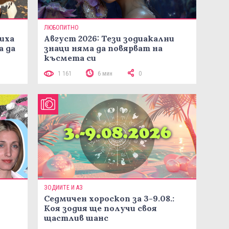
ЛЮБОПИТНО
иха
Август 2026: Тези зодиакални
а да
знаци няма да повярват на
късмета си
1 161
6 мин
0
ЗОДИИТЕ И АЗ
Седмичен хороскоп за 3-9.08.:
Коя зодия ще получи своя
щастлив шанс