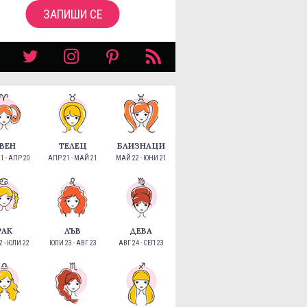
ЗАПИШИ СЕ
ВЕН
ТЕЛЕЦ
БЛИЗНАЦИ
1 - АПР 20
АПР 21 - МАЙ 21
МАЙ 22 - ЮНИ 21
РАК
ЛЪВ
ДЕВА
 - ЮЛИ 22
ЮЛИ 23 - АВГ 23
АВГ 24 - СЕП 23