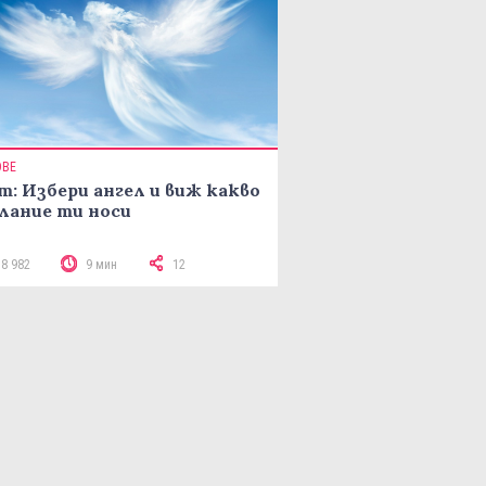
ОВЕ
т: Избери ангел и виж какво
лание ти носи
18 982
9 мин
12