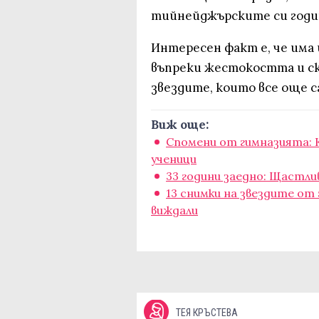
тийнейджърските си годи
Интересен факт е, че има
въпреки жестокостта и ска
звездите, които все още с
Виж още:
Спомени от гимназията: К
ученици
33 години заедно: Щастли
13 снимки на звездите от
виждали
ТЕЯ КРЪСТЕВА