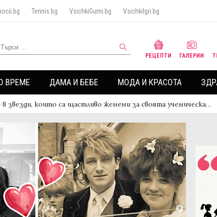
ocii.bg
Tennis.bg
VsichkiGumi.bg
VsichkiIgri.bg
РЕЦЕПТИ
ГАЛЕРИИ
Т
О ВРЕМЕ
ДАМА И БЕБЕ
МОДА И КРАСОТА
ЗДР
›
8 звезди, които са щастливо женени за своята ученическа…