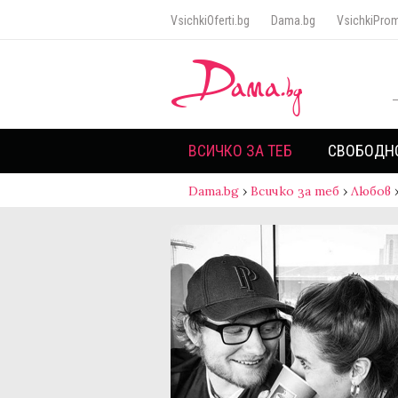
VsichkiOferti.bg
Dama.bg
VsichkiProm
ВСИЧКО ЗА ТЕБ
СВОБОДН
Dama.bg
›
Всичко за теб
›
Любов