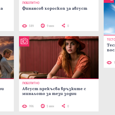
ЛЮБОПИТНО
на
Финансов хороскоп за август
589
9 мин
0
ТЕСТ
Тес
пос
ЛЮБОПИТНО
ои
Август прекъсва връзките с
миналото за тези зодии
996
5 мин
0