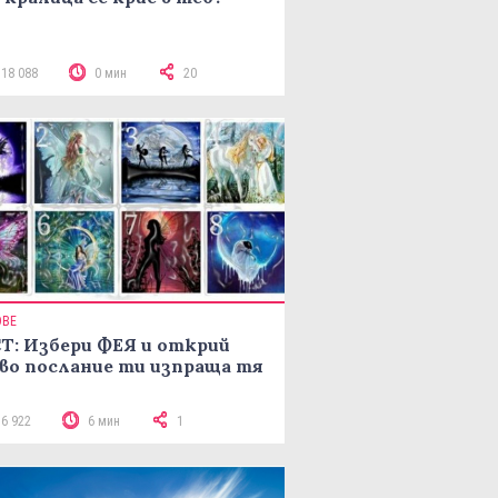
118 088
0 мин
20
ОВЕ
Т: Избери ФЕЯ и открий
во послание ти изпраща тя
16 922
6 мин
1