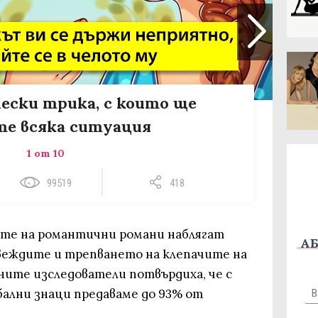
чески трика, с които ще
те всяка ситуация
1 от 10
99519
418
ите на романтични романи наблягат
АБ
веждите и трепването на клепачите на
ните изследователи потвърдиха, че с
ални знаци предаваме до 93% от