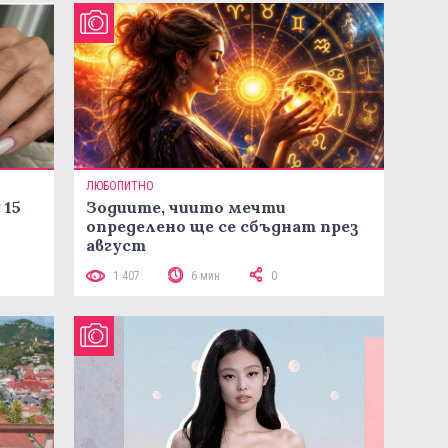
ЛЮБОПИТНО
 15
Зодиите, чиито мечти
определено ще се сбъднат през
август
1 407
6 мин
0