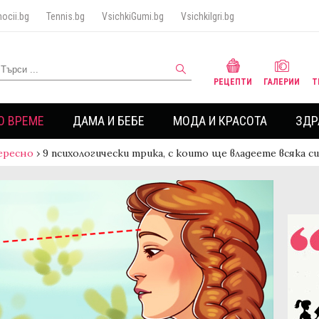
ocii.bg
Tennis.bg
VsichkiGumi.bg
VsichkiIgri.bg
РЕЦЕПТИ
ГАЛЕРИИ
Т
О ВРЕМЕ
ДАМА И БЕБЕ
МОДА И КРАСОТА
ЗДР
ересно
›
9 психологически трика, с които ще владеете всяка с