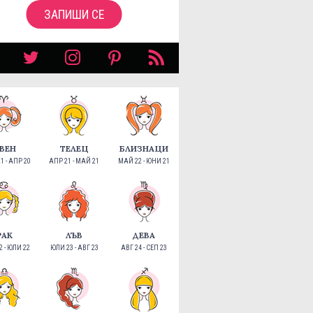
ЗАПИШИ СЕ
ВЕН
ТЕЛЕЦ
БЛИЗНАЦИ
1 - АПР 20
АПР 21 - МАЙ 21
МАЙ 22 - ЮНИ 21
РАК
ЛЪВ
ДЕВА
 - ЮЛИ 22
ЮЛИ 23 - АВГ 23
АВГ 24 - СЕП 23