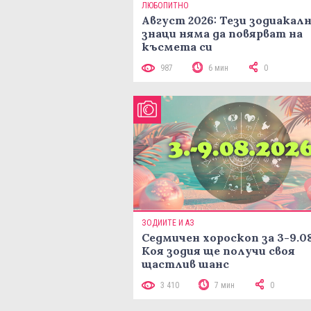
ЛЮБОПИТНО
Август 2026: Тези зодиакал
знаци няма да повярват на
късмета си
987
6 мин
0
ЗОДИИТЕ И АЗ
Седмичен хороскоп за 3-9.08
Коя зодия ще получи своя
щастлив шанс
3 410
7 мин
0