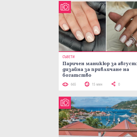
СЪВЕТИ
Паричен маникюр за август:
дизайна за привличане на
богатство
665
15 мин
0