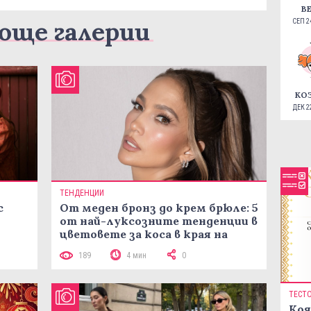
В
още галерии
СЕП 24
КО
ДЕК 22
ТЕНДЕНЦИИ
с
От меден бронз до крем брюле: 5
от най-луксозните тенденции в
цветовете за коса в края на
лятото
189
4 мин
0
ТЕСТ
Коя