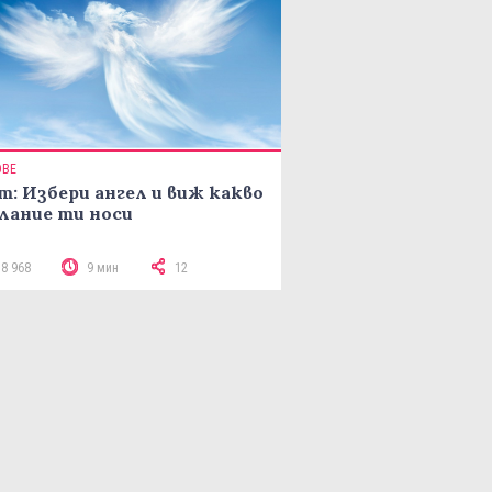
ОВЕ
т: Избери ангел и виж какво
лание ти носи
18 968
9 мин
12