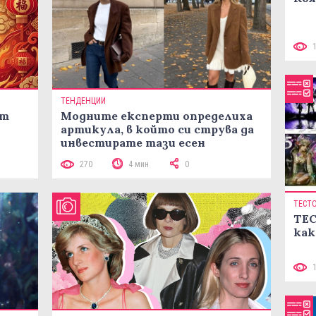
ТЕНДЕНЦИИ
ст
Модните експерти определиха
артикула, в който си струва да
инвестирате тази есен
270
4 мин
0
ТЕСТ
ТЕС
как