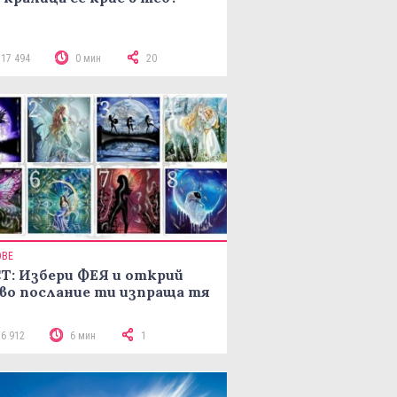
117 494
0 мин
20
ОВЕ
Т: Избери ФЕЯ и открий
во послание ти изпраща тя
16 912
6 мин
1