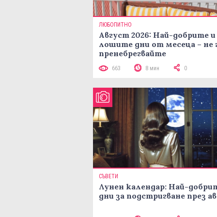
ЛЮБОПИТНО
Август 2026: Най-добрите и
лошите дни от месеца – не 
пренебрегвайте
663
8 мин
0
СЪВЕТИ
Лунен календар: Най-добри
дни за подстригване през а