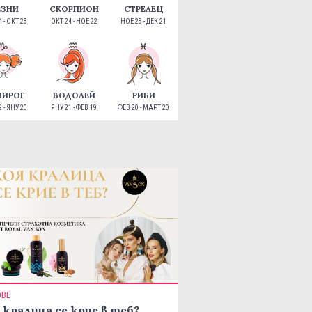
ЕЗНИ
СКОРПИОН
СТРЕЛЕЦ
 - ОКТ 23
ОКТ 24 - НОЕ 22
НОЕ 23 - ДЕК 21
ЗИРОГ
ВОДОЛЕЙ
РИБИ
 - ЯНУ 20
ЯНУ 21 - ФЕВ 19
ФЕВ 20 - МАРТ 20
ОВЕ
 кралица се крие в теб?