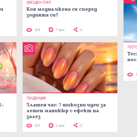
ЗВЕЗДЕН СТИЛ
ни
Коя модна икона си според
зодията си?
458
7 мин
0
ТЕСТ
Тес
пос
ТЕНДЕНЦИИ
.:
Златен час: 7 шикозни идеи за
летен маникюр с ефект на
залез
625
3 мин
0