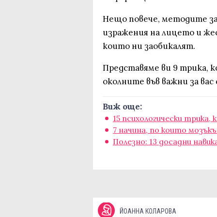
Нещо повече, методите за
изражения на лицето и же
които ни заобикалят.
Представяме ви 9 трика, 
околните във важни за вас
Виж още:
15 психологически трика,
7 начина, по които мозък
Полезно: 13 досадни навик
ЙОАННА КОЛАРОВА