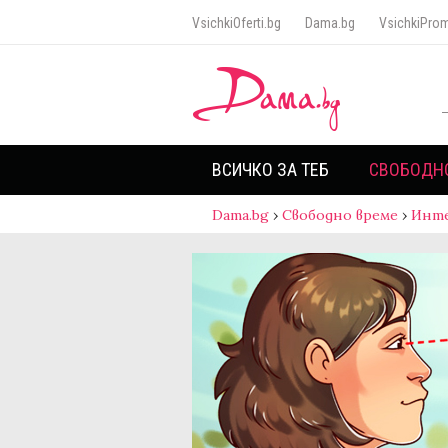
VsichkiOferti.bg
Dama.bg
VsichkiProm
ВСИЧКО ЗА ТЕБ
СВОБОДН
Dama.bg
›
Свободно време
›
Инт