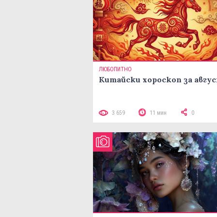
ЛЮБОПИТНО
Китайски хороскоп за авгу
3 659
11 мин
0