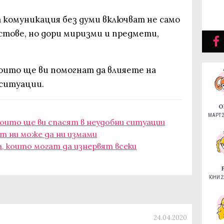
 комуникация без думи включват не само
стове, но дори миризми и предмети,
които ще ви помогнат да влияете на
 ситуации.
О
МАРТ 2
 които ще ви спасят в неудобни ситуации
ът ни може да ни измами
а, които могат да изнервят всеки
ЮНИ 22
24.04.2020