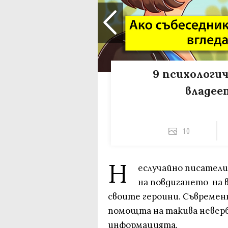
9 психологи
владее
10
Н
еслучайно писател
на повдигането на 
своите героини. Съвремен
помощта на такива неверб
информацията.