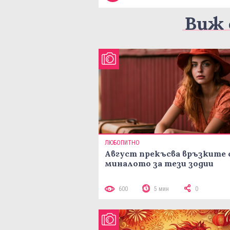
Виж 
ЛЮБОПИТНО
Август прекъсва връзките 
миналото за тези зодии
600
5 мин
0