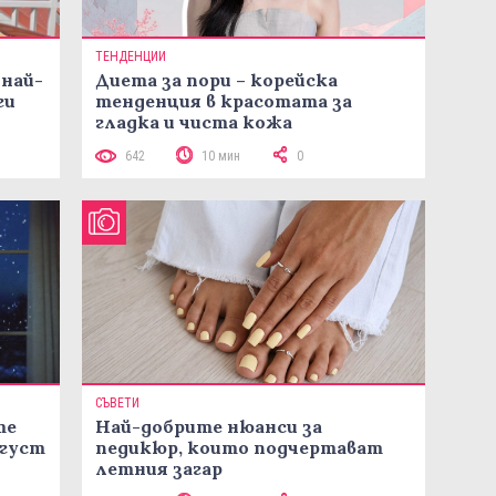
ТЕНДЕНЦИИ
 най-
Диета за пори – корейска
ги
тенденция в красотата за
гладка и чиста кожа
642
10 мин
0
СЪВЕТИ
те
Най-добрите нюанси за
вгуст
педикюр, които подчертават
летния загар