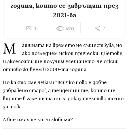
година, които се завръщат през
2021-ва
10
6099
7
М
ашината на времето не съществува, но
ако погледнем някои прически, цветове
и аксесоари, ще получим усещането, че сякаш
отново живеем в 2000-та година.
Но както сме чували “Всичко ново е добре
забравено старо”, а тенденциите, които ще
видите в галерията ни са доказателство точно
за това.
А вие имахте ли си любима?