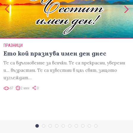
ПРАЗНИЦИ
Ето кой празнува имен ден днес
Те са вдъхновение за всички. Те са прекрасни, уверени
и... възрастни. Те са известни в цял свят, защото
изглеждат…
67
2 мин
0